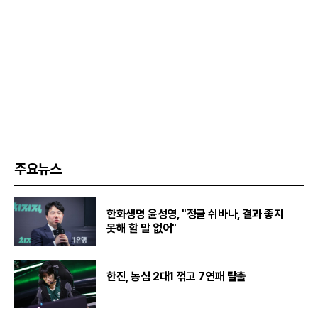
주요뉴스
한화생명 윤성영, "정글 쉬바나, 결과 좋지
못해 할 말 없어"
한진, 농심 2대1 꺾고 7연패 탈출