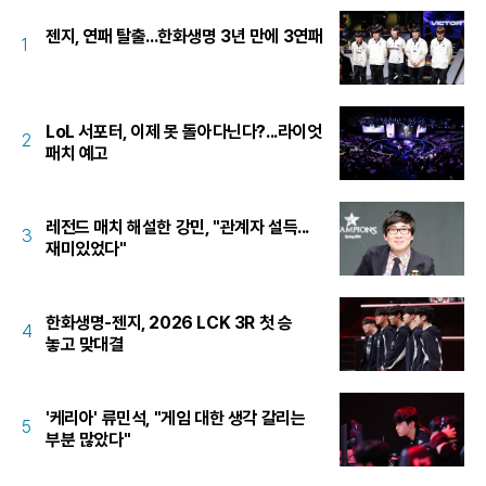
젠지, 연패 탈출...한화생명 3년 만에 3연패
1
LoL 서포터, 이제 못 돌아다닌다?...라이엇
2
패치 예고
레전드 매치 해설한 강민, "관계자 설득...
3
재미있었다"
한화생명-젠지, 2026 LCK 3R 첫 승
4
놓고 맞대결
'케리아' 류민석, "게임 대한 생각 갈리는
5
부분 많았다"