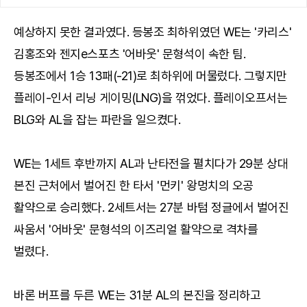
예상하지 못한 결과였다. 등봉조 최하위였던 WE는 '카리스'
김홍조와 젠지e스포츠 '어바웃' 문형석이 속한 팀.
등봉조에서 1승 13패(-21)로 최하위에 머물렀다. 그렇지만
플레이-인서 리닝 게이밍(LNG)을 꺾었다. 플레이오프서는
BLG와 AL을 잡는 파란을 일으켰다.
WE는 1세트 후반까지 AL과 난타전을 펼치다가 29분 상대
본진 근처에서 벌어진 한 타서 '먼키' 왕멍치의 오공
활약으로 승리했다. 2세트서는 27분 바텀 정글에서 벌어진
싸움서 '어바웃' 문형석의 이즈리얼 활약으로 격차를
벌렸다.
바론 버프를 두른 WE는 31분 AL의 본진을 정리하고