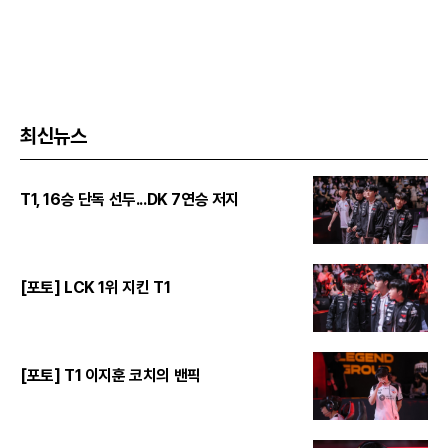
최신뉴스
T1, 16승 단독 선두...DK 7연승 저지
[포토] LCK 1위 지킨 T1
[포토] T1 이지훈 코치의 밴픽