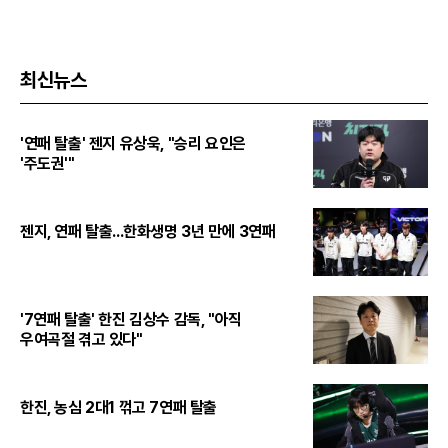
최신뉴스
'연패 탈출' 젠지 유상욱, "승리 요인은
'주도권'"
젠지, 연패 탈출...한화생명 3년 만에 3연패
'7연패 탈출' 한진 김상수 감독, "아직
우여곡절 겪고 있다"
한진, 농심 2대1 꺾고 7연패 탈출