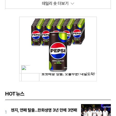
데일리 숏 더보기
HOT뉴스
젠지, 연패 탈출...한화생명 3년 만에 3연패
1