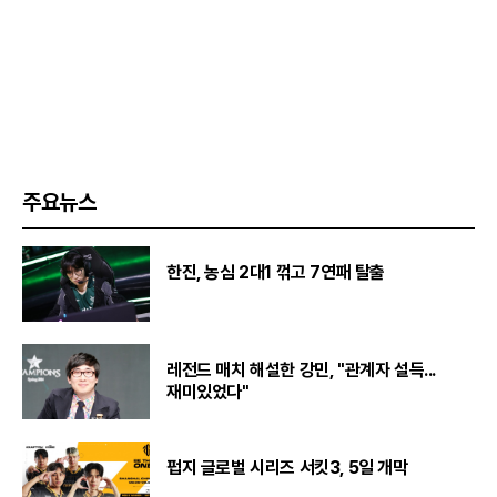
주요뉴스
한진, 농심 2대1 꺾고 7연패 탈출
레전드 매치 해설한 강민, "관계자 설득...
재미있었다"
펍지 글로벌 시리즈 서킷3, 5일 개막