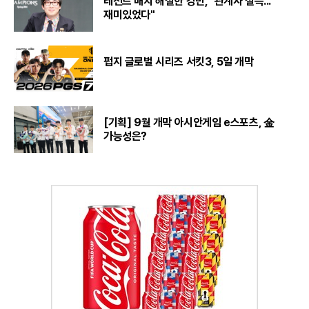
레전드 매치 해설한 강민, "관계자 설득...
재미있었다"
펍지 글로벌 시리즈 서킷3, 5일 개막
[기획] 9월 개막 아시안게임 e스포츠, 金
가능성은?