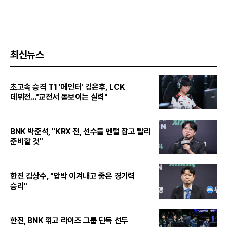
최신뉴스
초고속 승격 T1 '페인터' 김은후, LCK
데뷔전..."교전서 돋보이는 실력"
BNK 박준석, "KRX 전, 선수들 멘털 잡고 빨리
준비할 것"
한진 김상수, "압박 이겨내고 좋은 경기력
승리"
한진, BNK 꺾고 라이즈 그룹 단독 선두