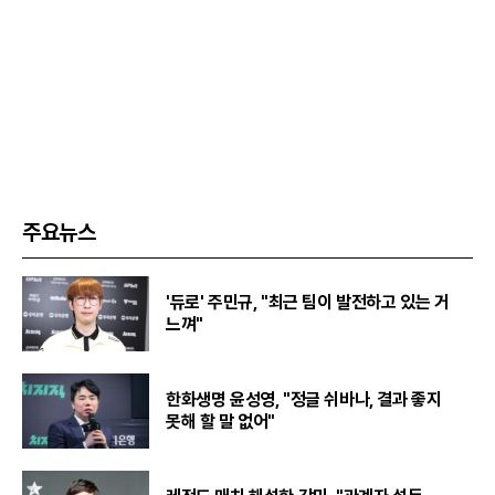
주요뉴스
'듀로' 주민규, "최근 팀이 발전하고 있는 거
느껴"
한화생명 윤성영, "정글 쉬바나, 결과 좋지
못해 할 말 없어"