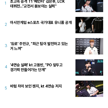
초고속 승격 T1 '페인터' 김은후, LCK
1
데뷔전..."교전서 돋보이는 실력"
아시안게임 e스포츠 국가대표 유니폼 공개
2
'듀로' 주민규, "최근 팀이 발전하고 있는
3
거 느껴"
'4연승 실패' kt 고동빈, "PO 앞두고
4
경기력 만들어가는 단계"
바텀 차이 보인 젠지, kt 4연승 저지
5