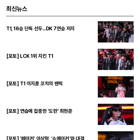
최신뉴스
T1, 16승 단독 선두...DK 7연승 저지
[포토] LCK 1위 지킨 T1
[포토] T1 이지훈 코치의 밴픽
[포토] 연습에 집중한 '도란' 최현준
[포토] '페이커' 이상혁, '쇼메이커'와 대결