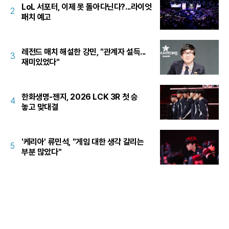
LoL 서포터, 이제 못 돌아다닌다?...라이엇
2
패치 예고
레전드 매치 해설한 강민, "관계자 설득...
3
재미있었다"
한화생명-젠지, 2026 LCK 3R 첫 승
4
놓고 맞대결
'케리아' 류민석, "게임 대한 생각 갈리는
5
부분 많았다"