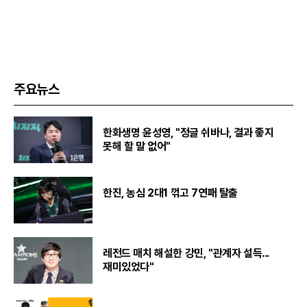
주요뉴스
한화생명 윤성영, "정글 쉬바나, 결과 좋지
못해 할 말 없어"
한진, 농심 2대1 꺾고 7연패 탈출
레전드 매치 해설한 강민, "관계자 설득...
재미있었다"