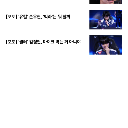
[포토] '유칼' 손우현, '빅라'는 뭐 할까
[포토] '윌러' 김정현, 마이크 먹는 거 아니야