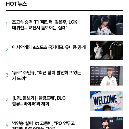
HOT뉴스
초고속 승격 T1 '페인터' 김은후, LCK
1
데뷔전..."교전서 돋보이는 실력"
아시안게임 e스포츠 국가대표 유니폼 공개
2
'듀로' 주민규, "최근 팀이 발전하고 있는
3
거 느껴"
[LPL 돋보기] '플랑드레', BLG
4
합류...'바이퍼'와 재회
'4연승 실패' kt 고동빈, "PO 앞두고
5