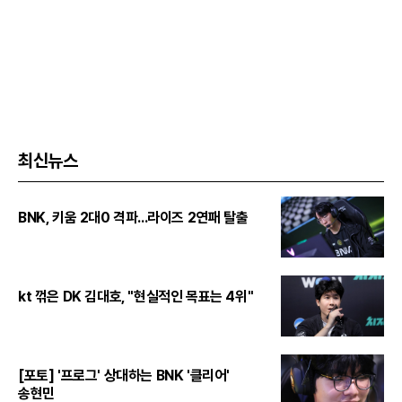
최신뉴스
BNK, 키움 2대0 격파...라이즈 2연패 탈출
kt 꺾은 DK 김대호, "현실적인 목표는 4위"
[포토] '프로그' 상대하는 BNK '클리어'
송현민