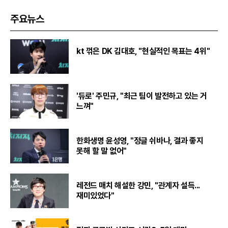
주요뉴스
kt 꺾은 DK 김대호, "현실적인 목표는 4위"
'듀로' 주민규, "최근 팀이 발전하고 있는 거
느껴"
한화생명 윤성영, "정글 쉬바나, 결과 좋지
못해 할 말 없어"
레전드 매치 해설한 강민, "관계자 설득...
재미있었다"