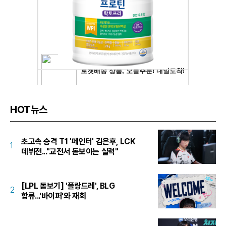
HOT뉴스
초고속 승격 T1 '페인터' 김은후, LCK
1
데뷔전..."교전서 돋보이는 실력"
[LPL 돋보기] '플랑드레', BLG
2
합류...'바이퍼'와 재회