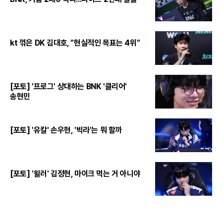
kt 꺾은 DK 김대호, "현실적인 목표는 4위"
[포토] '프로그' 상대하는 BNK '클리어'
송현민
[포토] '유칼' 손우현, '빅라'는 뭐 할까
[포토] '윌러' 김정현, 마이크 먹는 거 아니야