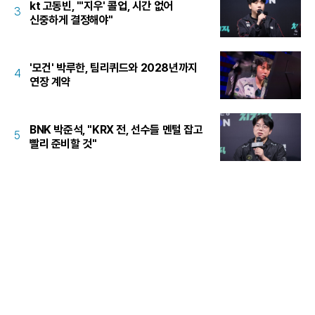
kt 고동빈, "'지우' 콜업, 시간 없어
3
신중하게 결정해야"
'모건' 박루한, 팀리퀴드와 2028년까지
4
연장 계약
BNK 박준석, "KRX 전, 선수들 멘털 잡고
5
빨리 준비할 것"