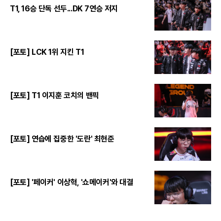
T1, 16승 단독 선두...DK 7연승 저지
[포토] LCK 1위 지킨 T1
[포토] T1 이지훈 코치의 밴픽
[포토] 연습에 집중한 '도란' 최현준
[포토] '페이커' 이상혁, '쇼메이커'와 대결