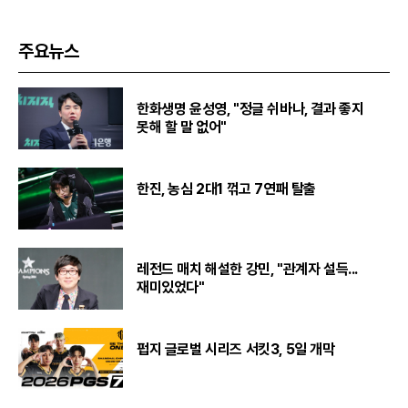
주요뉴스
한화생명 윤성영, "정글 쉬바나, 결과 좋지
못해 할 말 없어"
한진, 농심 2대1 꺾고 7연패 탈출
레전드 매치 해설한 강민, "관계자 설득...
재미있었다"
펍지 글로벌 시리즈 서킷3, 5일 개막