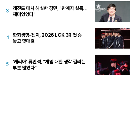
레전드 매치 해설한 강민, "관계자 설득...
3
재미있었다"
한화생명-젠지, 2026 LCK 3R 첫 승
4
놓고 맞대결
'케리아' 류민석, "게임 대한 생각 갈리는
5
부분 많았다"