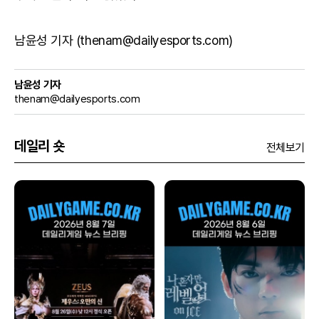
남윤성 기자 (thenam@dailyesports.com)
남윤성 기자
thenam@dailyesports.com
데일리 숏
전체보기