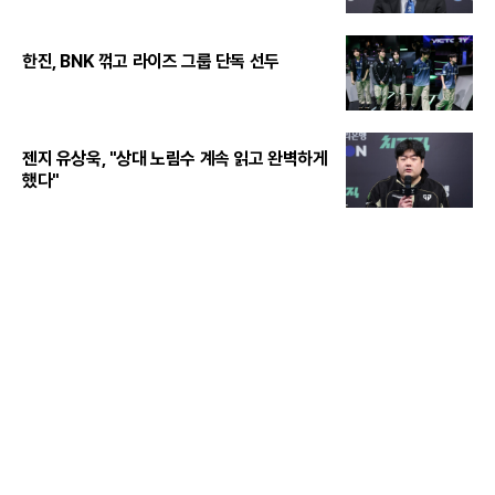
한진, BNK 꺾고 라이즈 그룹 단독 선두
젠지 유상욱, "상대 노림수 계속 읽고 완벽하게
했다"