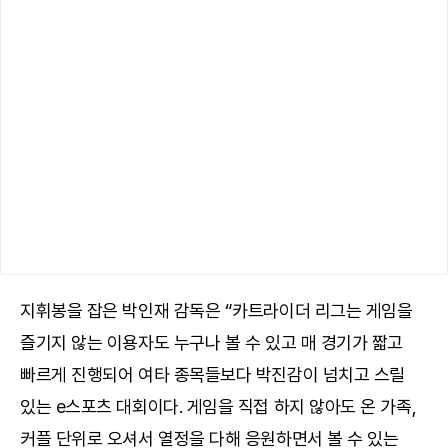
지휘봉을 잡은 박인재 감독은 “카트라이더 리그는 게임을
즐기지 않는 이용자도 누구나 볼 수 있고 매 경기가 짧고
빠르게 진행되어 여타 종목들보다 박진감이 넘치고 스릴
있는 e스포츠 대회이다. 게임을 직접 하지 않아도 온 가족,
커플 단위로 오셔서 열정을 다해 응원하면서 볼 수 있는