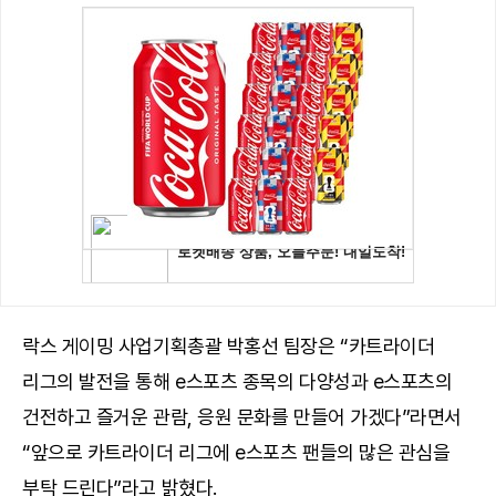
락스 게이밍 사업기획총괄 박홍선 팀장은 “카트라이더
리그의 발전을 통해 e스포츠 종목의 다양성과 e스포츠의
건전하고 즐거운 관람, 응원 문화를 만들어 가겠다”라면서
“앞으로 카트라이더 리그에 e스포츠 팬들의 많은 관심을
부탁 드린다”라고 밝혔다.