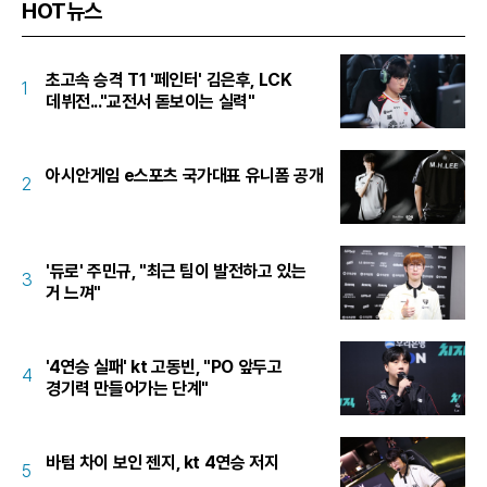
HOT뉴스
초고속 승격 T1 '페인터' 김은후, LCK
1
데뷔전..."교전서 돋보이는 실력"
아시안게임 e스포츠 국가대표 유니폼 공개
2
'듀로' 주민규, "최근 팀이 발전하고 있는
3
거 느껴"
'4연승 실패' kt 고동빈, "PO 앞두고
4
경기력 만들어가는 단계"
바텀 차이 보인 젠지, kt 4연승 저지
5