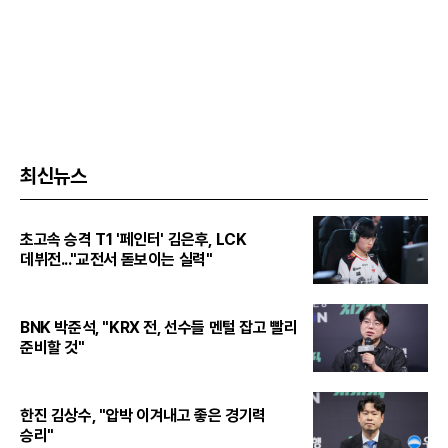
최신뉴스
초고속 승격 T1 '페인터' 김은후, LCK
데뷔전..."교전서 돋보이는 실력"
BNK 박준석, "KRX 전, 선수들 멘털 잡고 빨리
준비할 것"
한진 김상수, "압박 이겨내고 좋은 경기력
승리"