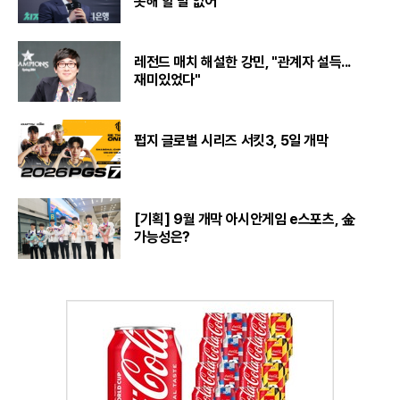
못해 할 말 없어"
레전드 매치 해설한 강민, "관계자 설득...
재미있었다"
펍지 글로벌 시리즈 서킷3, 5일 개막
[기획] 9월 개막 아시안게임 e스포츠, 金
가능성은?