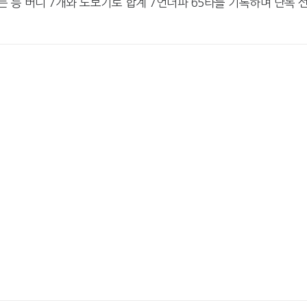
는 등 버디 7개와 노보기로 합계 7언더파 65타를 기록하며 단독 