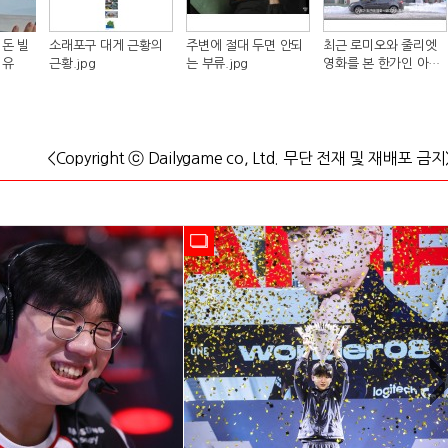
돈 빌
소래포구 대게 근황의
주변에 절대 두면 안되
최근 로미오와 줄리엣
이유
근황.jpg
는 부류.jpg
영화를 본 한가인 아들
반응.jpg
<Copyright ⓒ Dailygame co, Ltd. 무단 전재 및 재배포 금지