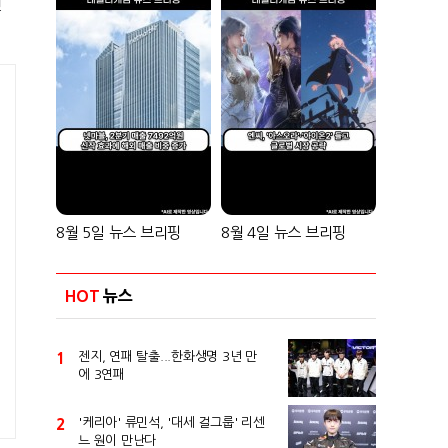
선
8월 5일 뉴스 브리핑
8월 4일 뉴스 브리핑
HOT
뉴스
1
젠지, 연패 탈출...한화생명 3년 만
에 3연패
2
'케리아' 류민석, '대세 걸그룹' 리센
느 원이 만난다