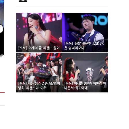
포토
[포토] '유칼' 손우현, LCK 3R
[포토] '거제의 딸' 리센느 원이
첫 승 세리머니
[포토] 서든 챔스 결승 MVP 이
[포토] 이세돌 9단과 이현경 아
병화, 리센느와 '야호'
나운서 '화기애애'