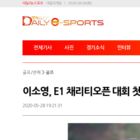
데일리e스포츠
데일리게임
2026.08.06(목)
전체기사
사진
경기소식
인터뷰
>
골프/연예
골프
이소영, E1 채리티오픈 대회 
2020-05-28 19:21:31