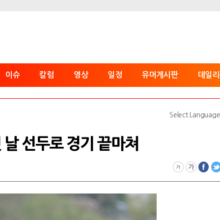
이슈
칼럼
영상
일정
유머게시판
데일리
Select Languag
첫 날 선두로 경기 끝마쳐