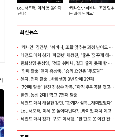
LoL 서포터, 이제 못 돌아다
'캐니언', "쉬바나, 조합 맞추
닌다?
는 과정 난이도"
최신뉴스
'캐니언' 김건부, "쉬바나, 조합 맞추는 과정 난이도 있어"
레전드 매치 참가 '피글렛' 채광진, "좋은 꿈 꾸게 해줘 감사"
한화생명 윤성영, "정글 쉬바나, 결과 좋지 못해 할 말 없어"
'연패 탈출' 젠지 유상욱, "승리 요인은 '주도권'"
젠지, 연패 탈출...한화생명 3년 만에 3연패
기
'7연패 탈출' 한진 김상수 감독, "아직 우여곡절 겪고 있다"
한진, 농심 2대1 꺾고 7연패 탈출
레전드 매치 해설한 강민, "관계자 설득...재미있었다"
LoL 서포터, 이제 못 돌아다닌다?...라이엇 패치 예고
레전드 매치 참가 '쿠로' 이서행, "한 판도 못 이긴 건 아쉽다"