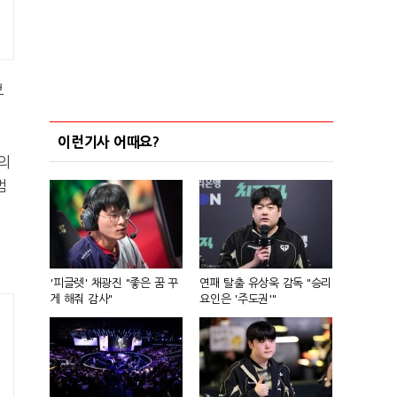
보
이런기사 어때요?
의
멈
'피글렛' 채광진 "좋은 꿈 꾸
연패 탈출 유상욱 감독 "승리
게 해줘 감사"
요인은 '주도권'"