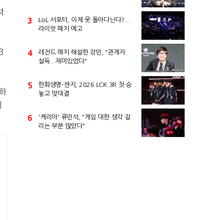
력
3
LoL 서포터, 이제 못 돌아다닌다?...
라이엇 패치 예고
3
4
레전드 매치 해설한 강민, "관계자
설득...재미있었다"
5
한화생명-젠지, 2026 LCK 3R 첫 승
하
놓고 맞대결
히
6
'케리아' 류민석, "게임 대한 생각 갈
리는 부분 많았다"