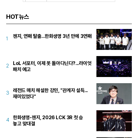
HOT뉴스
젠지, 연패 탈출...한화생명 3년 만에 3연패
1
LoL 서포터, 이제 못 돌아다닌다?...라이엇
2
패치 예고
레전드 매치 해설한 강민, "관계자 설득...
3
재미있었다"
한화생명-젠지, 2026 LCK 3R 첫 승
4
놓고 맞대결