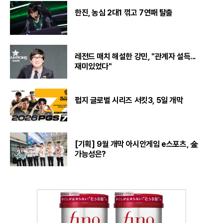
한진, 농심 2대1 꺾고 7연패 탈출
레전드 매치 해설한 강민, "관계자 설득...
재미있었다"
펍지 글로벌 시리즈 서킷3, 5일 개막
[기획] 9월 개막 아시안게임 e스포츠, 金
가능성은?