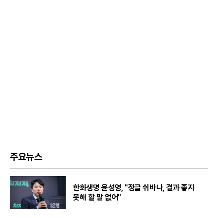
주요뉴스
한화생명 윤성영, "정글 쉬바나, 결과 좋지
못해 할 말 없어"