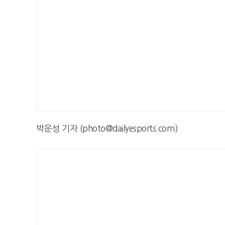
박운성 기자 (photo@dailyesports.com)