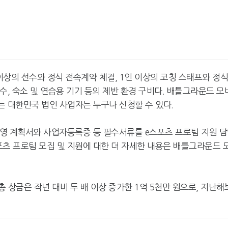
상의 선수와 정식 전속계약 체결, 1인 이상의 코칭 스태프와 정식
준수, 숙소 및 연습용 기기 등의 제반 환경 구비다. 배틀그라운드 모
있는 대한민국 법인 사업자는 누구나 신청할 수 있다.
운영 계획서와 사업자등록증 등 필수서류를 e스포츠 프로팀 지원 
포츠 프로팀 모집 및 지원에 대한 더 자세한 내용은 배틀그라운드 
의 총 상금은 작년 대비 두 배 이상 증가한 1억 5천만 원으로, 지난해
.