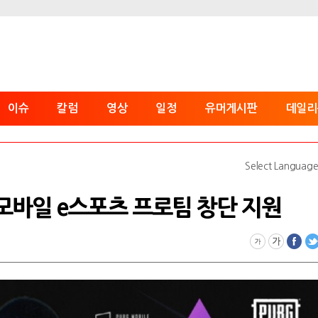
이슈
칼럼
영상
일정
유머게시판
데일리
Select Languag
모바일 e스포츠 프로팀 창단 지원