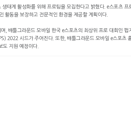
 생태계 활성화를 위해 프로팀을 모집한다고 밝혔다. e스포츠 프
인 활동을 보장하고 전문적인 환경을 제공할 계획이다.
며, 배틀그라운드 모바일 한국 e스포츠의 최상위 프로 대회인 펍
 PMPS) 2022 시드가 주어진다. 또한, 배틀그라운드 모바일 e스포츠 
보도 지원 예정이다.