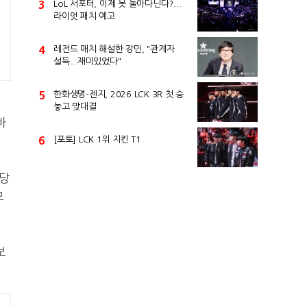
3
LoL 서포터, 이제 못 돌아다닌다?...
라이엇 패치 예고
4
레전드 매치 해설한 강민, "관계자
설득...재미있었다"
5
한화생명-젠지, 2026 LCK 3R 첫 승
놓고 맞대결
바
6
[포토] LCK 1위 지킨 T1
담당
모
보