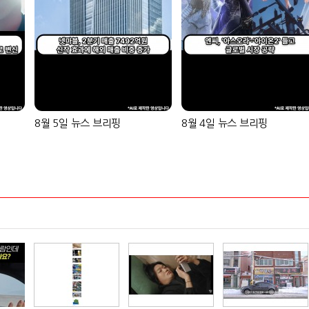
8월 5일 뉴스 브리핑
8월 4일 뉴스 브리핑