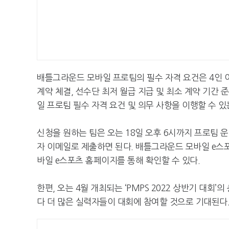
배틀그라운드 모바일 프로팀의 필수 자격 요건은 4인 이
계약 체결, 선수단 최저 월급 지급 및 최소 계약 기간 
일 프로팀 필수 자격 요건 및 의무 사항을 이행할 수 
신청을 원하는 팀은 오는 18일 오후 6시까지 프로팀 
자 이메일로 제출하면 된다. 배틀그라운드 모바일 e스
바일 e스포츠 홈페이지를 통해 확인할 수 있다.
한편, 오는 4월 개최되는 ‘PMPS 2022 상반기 대회’
다 더 많은 실력자들이 대회에 참여할 것으로 기대된다