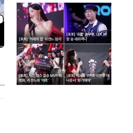
[포토] '유칼' 손우현, LCK 3R
[포토] '거제의 딸' 리센느 원이
첫 승 세리머니
[포토] 서든 챔스 결승 MVP 이
[포토] 이세돌 9단과 이현경 아
병화, 리센느와 '야호'
나운서 '화기애애'