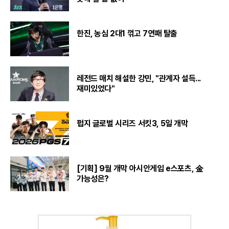
한진, 농심 2대1 꺾고 7연패 탈출
레전드 매치 해설한 강민, "관계자 설득...
재미있었다"
펍지 글로벌 시리즈 서킷3, 5일 개막
[기획] 9월 개막 아시안게임 e스포츠, 金
가능성은?