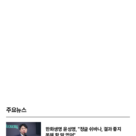
주요뉴스
한화생명 윤성영, "정글 쉬바나, 결과 좋지
못해 할 말 없어"