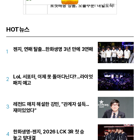
HOT뉴스
젠지, 연패 탈출...한화생명 3년 만에 3연패
1
LoL 서포터, 이제 못 돌아다닌다?...라이엇
2
패치 예고
레전드 매치 해설한 강민, "관계자 설득...
3
재미있었다"
한화생명-젠지, 2026 LCK 3R 첫 승
4
놓고 맞대결