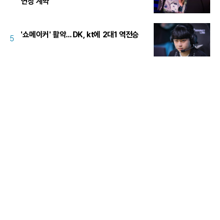
연장 계약
'쇼메이커' 활약... DK, kt에 2대1 역전승
5