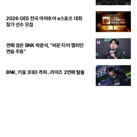
2026 GES 전국 아마추어 e스포츠 대회
참가 선수 모집
연패 끊은 BNK 박준석, "바꾼 티어 챔피언
연습 주효"
BNK, 키움 2대0 격파...라이즈 2연패 탈출