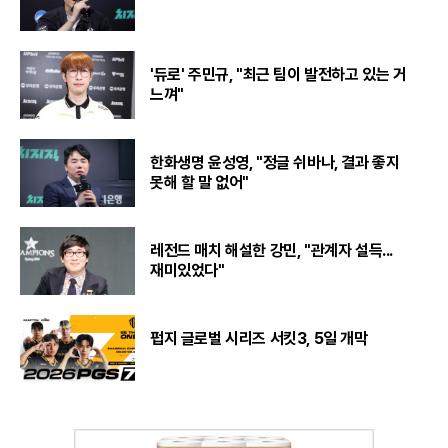
'듀로' 주민규, "최근 팀이 발전하고 있는 거
느껴"
한화생명 윤성영, "정글 쉬바나, 결과 좋지
못해 할 말 없어"
레전드 매치 해설한 강민, "관계자 설득...
재미있었다"
펍지 글로벌 시리즈 서킷3, 5일 개막