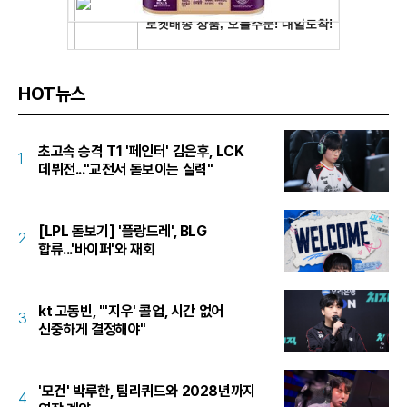
HOT뉴스
초고속 승격 T1 '페인터' 김은후, LCK
1
데뷔전..."교전서 돋보이는 실력"
[LPL 돋보기] '플랑드레', BLG
2
합류...'바이퍼'와 재회
kt 고동빈, "'지우' 콜업, 시간 없어
3
신중하게 결정해야"
'모건' 박루한, 팀리퀴드와 2028년까지
4