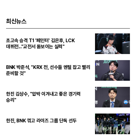
최신뉴스
초고속 승격 T1 '페인터' 김은후, LCK
데뷔전..."교전서 돋보이는 실력"
BNK 박준석, "KRX 전, 선수들 멘털 잡고 빨리
준비할 것"
한진 김상수, "압박 이겨내고 좋은 경기력
승리"
한진, BNK 꺾고 라이즈 그룹 단독 선두