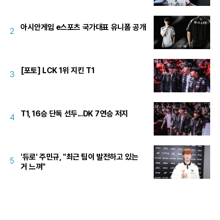
아시안게임 e스포츠 국가대표 유니폼 공개
2
[포토] LCK 1위 지킨 T1
3
T1, 16승 단독 선두...DK 7연승 저지
4
'듀로' 주민규, "최근 팀이 발전하고 있는
5
거 느껴"