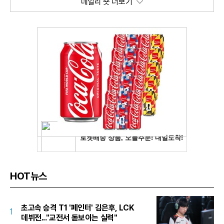
데일리 숏 더보기
HOT뉴스
초고속 승격 T1 '페인터' 김은후, LCK
1
데뷔전..."교전서 돋보이는 실력"