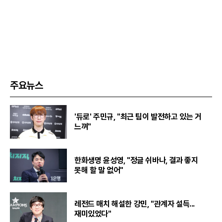
주요뉴스
'듀로' 주민규, "최근 팀이 발전하고 있는 거
느껴"
한화생명 윤성영, "정글 쉬바나, 결과 좋지
못해 할 말 없어"
레전드 매치 해설한 강민, "관계자 설득...
재미있었다"