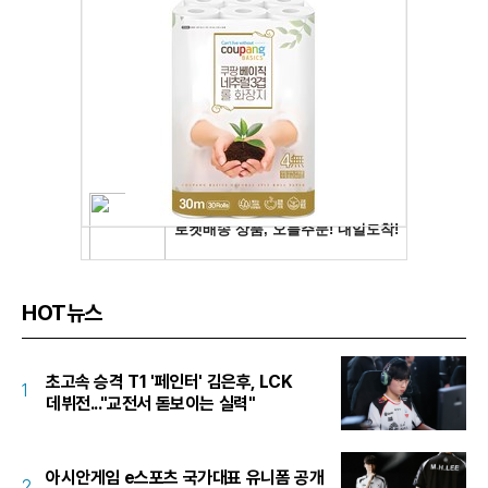
HOT뉴스
초고속 승격 T1 '페인터' 김은후, LCK
1
데뷔전..."교전서 돋보이는 실력"
아시안게임 e스포츠 국가대표 유니폼 공개
2