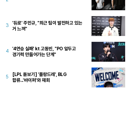
'듀로' 주민규, "최근 팀이 발전하고 있는
3
거 느껴"
'4연승 실패' kt 고동빈, "PO 앞두고
4
경기력 만들어가는 단계"
[LPL 돋보기] '플랑드레', BLG
5
합류...'바이퍼'와 재회