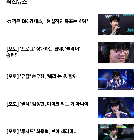
최신뉴스
kt 꺾은 DK 김대호, "현실적인 목표는 4위"
[포토] '프로그' 상대하는 BNK '클리어'
송현민
[포토] '유칼' 손우현, '빅라'는 뭐 할까
[포토] '윌러' 김정현, 마이크 먹는 거 아니야
[포토] '루시드' 최용혁, 브이 세리머니