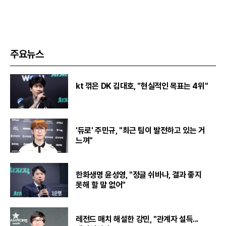
주요뉴스
kt 꺾은 DK 김대호, "현실적인 목표는 4위"
'듀로' 주민규, "최근 팀이 발전하고 있는 거
느껴"
한화생명 윤성영, "정글 쉬바나, 결과 좋지
못해 할 말 없어"
레전드 매치 해설한 강민, "관계자 설득...