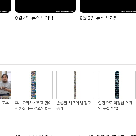
8월 4일 뉴스 브리핑
8월 3일 뉴스 브리핑
 고추
흑백요리사2 찍고 많이
손종원 셰프의 냉장고
인간으로 위장한 외계
친해졌다는 정호영&샘
공개
인 구별 방법
킴 셰프..JPG