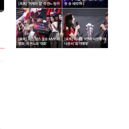
[포토] '거제의 딸' 리센느 원이
첫 승 세리머니
[포토] 서든 챔스 결승 MVP 이
[포토] 이세돌 9단과 이현경 아
병화, 리센느와 '야호'
나운서 '화기애애'