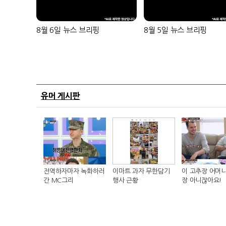
8월 6일 뉴스 브리핑
8월 5일 뉴스 브리핑
유머 게시판
전역하자마자 녹화하러
이마트 과자 무한담기
이 고추장 어머니
간 MC그리
행사 근황
장 아니잖아요!