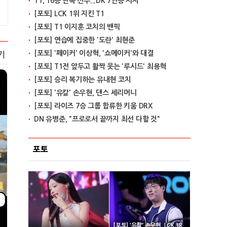
T1, 16승 단독 선두...DK 7연승 저지
[포토] LCK 1위 지킨 T1
[포토] T1 이지훈 코치의 밴픽
[포토] 연습에 집중한 '도란' 최현준
[포토] '페이커' 이상혁, '쇼메이커'와 대결
기
[포토] T1전 앞두고 활짝 웃는 '루시드' 최용혁
[포토] 승리 복기하는 유내현 코치
[포토] '유칼' 손우현, 댄스 세리머니
[포토] 라이즈 7승 그룹 합류한 키움 DRX
DN 유병준, "프로로서 끝까지 최선 다할 것"
포토
[포토] '유칼' 손우현, LCK 3R