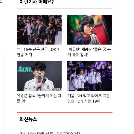
선
이런기사 어때요?
T1, 16승 단독 선두...DK 7
'피글렛' 채광진 "좋은 꿈 꾸
연승 저지
게 해줘 감사"
유병준 감독 "끝까지 최선 다
키움, DN 꺾고 라이즈 그룹
할 것"
연승...DN 시즌 19패
최신뉴스