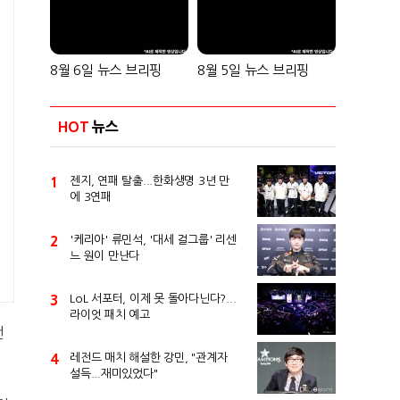
8월 6일 뉴스 브리핑
8월 5일 뉴스 브리핑
HOT
뉴스
1
젠지, 연패 탈출...한화생명 3년 만
에 3연패
2
'케리아' 류민석, '대세 걸그룹' 리센
느 원이 만난다
3
LoL 서포터, 이제 못 돌아다닌다?...
라이엇 패치 예고
전
4
레전드 매치 해설한 강민, "관계자
설득...재미있었다"