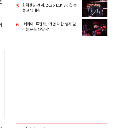
전
5
한화생명-젠지, 2026 LCK 3R 첫 승
놓고 맞대결
6
'케리아' 류민석, "게임 대한 생각 갈
이
리는 부분 많았다"