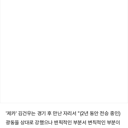
'제카' 김건우는 경기 후 만난 자리서 "(2년 동안 전승 중인)
광동을 상대로 강했으나 밴픽적인 부분서 변칙적인 부분이