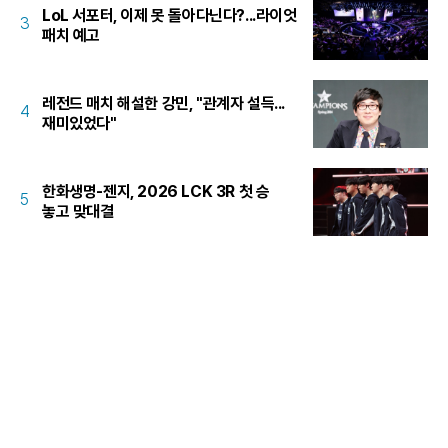
LoL 서포터, 이제 못 돌아다닌다?...라이엇
3
패치 예고
레전드 매치 해설한 강민, "관계자 설득...
4
재미있었다"
한화생명-젠지, 2026 LCK 3R 첫 승
5
놓고 맞대결