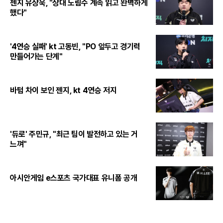
젠지 유상욱, "상대 노림수 계속 읽고 완벽하게
했다"
'4연승 실패' kt 고동빈, "PO 앞두고 경기력
만들어가는 단계"
바텀 차이 보인 젠지, kt 4연승 저지
'듀로' 주민규, "최근 팀이 발전하고 있는 거
느껴"
아시안게임 e스포츠 국가대표 유니폼 공개