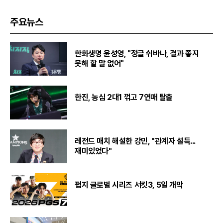
주요뉴스
한화생명 윤성영, "정글 쉬바나, 결과 좋지
못해 할 말 없어"
한진, 농심 2대1 꺾고 7연패 탈출
레전드 매치 해설한 강민, "관계자 설득...
재미있었다"
펍지 글로벌 시리즈 서킷3, 5일 개막