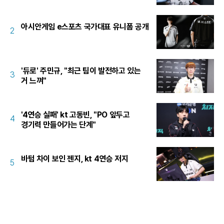
아시안게임 e스포츠 국가대표 유니폼 공개
2
'듀로' 주민규, "최근 팀이 발전하고 있는
3
거 느껴"
'4연승 실패' kt 고동빈, "PO 앞두고
4
경기력 만들어가는 단계"
바텀 차이 보인 젠지, kt 4연승 저지
5