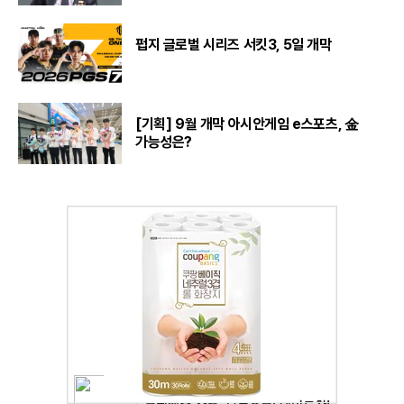
펍지 글로벌 시리즈 서킷3, 5일 개막
[기획] 9월 개막 아시안게임 e스포츠, 金
가능성은?