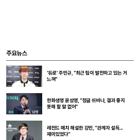
주요뉴스
'듀로' 주민규, "최근 팀이 발전하고 있는 거
느껴"
한화생명 윤성영, "정글 쉬바나, 결과 좋지
못해 할 말 없어"
레전드 매치 해설한 강민, "관계자 설득...
재미있었다"