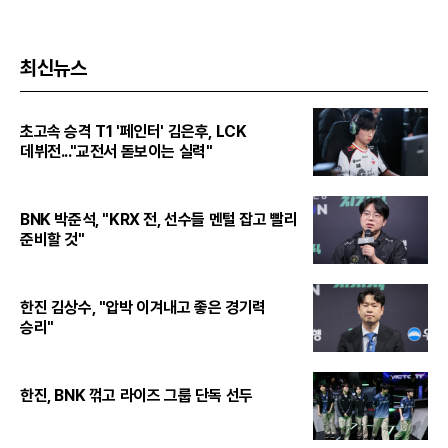
최신뉴스
초고속 승격 T1 '페인터' 김은후, LCK
데뷔전..."교전서 돋보이는 실력"
BNK 박준석, "KRX 전, 선수들 멘털 잡고 빨리
준비할 것"
한진 김상수, "압박 이겨내고 좋은 경기력
승리"
한진, BNK 꺾고 라이즈 그룹 단독 선두