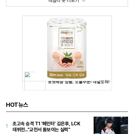
데일리 숏 더보기
HOT뉴스
초고속 승격 T1 '페인터' 김은후, LCK
1
데뷔전..."교전서 돋보이는 실력"