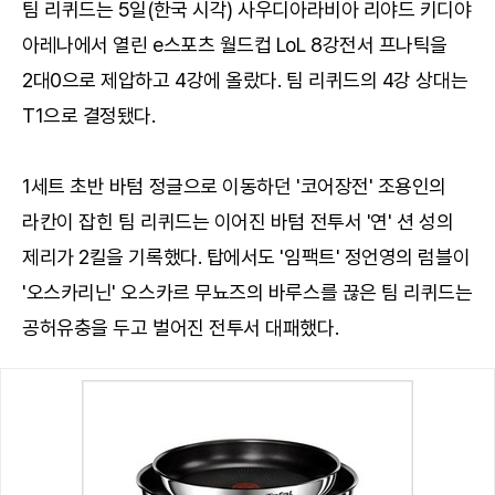
팀 리퀴드는 5일(한국 시각) 사우디아라비아 리야드 키디야
아레나에서 열린 e스포츠 월드컵 LoL 8강전서 프나틱을
2대0으로 제압하고 4강에 올랐다. 팀 리퀴드의 4강 상대는
T1으로 결정됐다.
1세트 초반 바텀 정글으로 이동하던 '코어장전' 조용인의
라칸이 잡힌 팀 리퀴드는 이어진 바텀 전투서 '연' 션 성의
제리가 2킬을 기록했다. 탑에서도 '임팩트' 정언영의 럼블이
'오스카리닌' 오스카르 무뇨즈의 바루스를 끊은 팀 리퀴드는
공허유충을 두고 벌어진 전투서 대패했다.