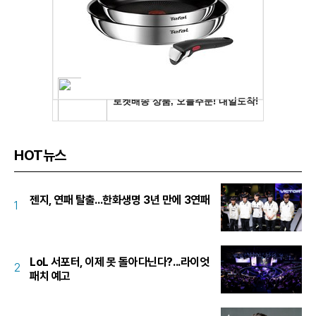
HOT뉴스
젠지, 연패 탈출...한화생명 3년 만에 3연패
1
LoL 서포터, 이제 못 돌아다닌다?...라이엇
2
패치 예고