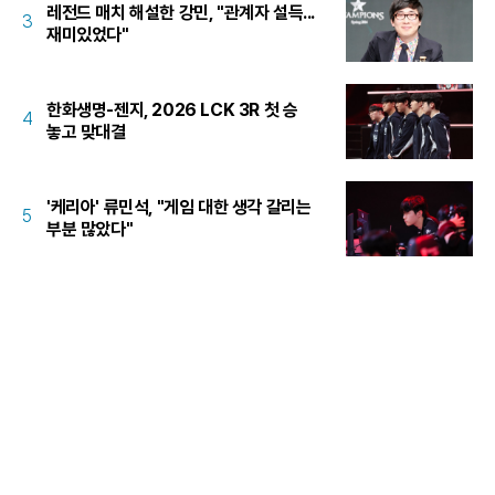
레전드 매치 해설한 강민, "관계자 설득...
3
재미있었다"
한화생명-젠지, 2026 LCK 3R 첫 승
4
놓고 맞대결
'케리아' 류민석, "게임 대한 생각 갈리는
5
부분 많았다"