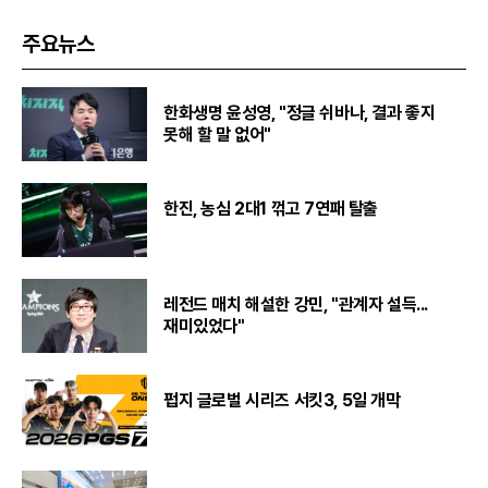
주요뉴스
한화생명 윤성영, "정글 쉬바나, 결과 좋지
못해 할 말 없어"
한진, 농심 2대1 꺾고 7연패 탈출
레전드 매치 해설한 강민, "관계자 설득...
재미있었다"
펍지 글로벌 시리즈 서킷3, 5일 개막