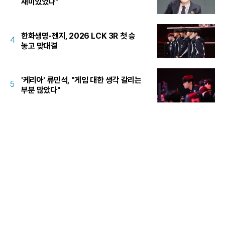
재미있었다"
한화생명-젠지, 2026 LCK 3R 첫 승
4
놓고 맞대결
'케리아' 류민석, "게임 대한 생각 갈리는
5
부분 많았다"