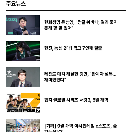
주요뉴스
한화생명 윤성영, "정글 쉬바나, 결과 좋지
못해 할 말 없어"
한진, 농심 2대1 꺾고 7연패 탈출
레전드 매치 해설한 강민, "관계자 설득...
재미있었다"
펍지 글로벌 시리즈 서킷3, 5일 개막
[기획] 9월 개막 아시안게임 e스포츠, 金
가능성은?