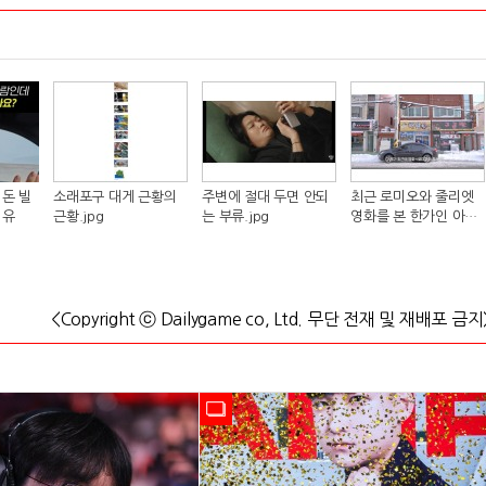
돈 빌
소래포구 대게 근황의
주변에 절대 두면 안되
최근 로미오와 줄리엣
이유
근황.jpg
는 부류.jpg
영화를 본 한가인 아들
반응.jpg
<Copyright ⓒ Dailygame co, Ltd. 무단 전재 및 재배포 금지