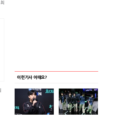
 최
이런기사 어때요?
죄