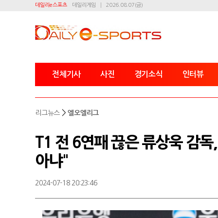
데일리e스포츠
데일리게임
2026.08.07(금)
전체기사
사진
경기소식
인터뷰
>
리그뉴스
엘오엘리그
T1 전 6연패 끊은 류상욱 감독,
아냐"
2024-07-18 20:23:46