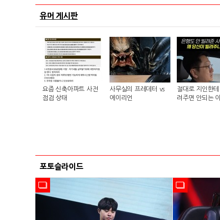
유머 게시판
요즘 신축아파트 사전
사무실의 프레데터 vs
절대로 지인한테 
점검 상태
에이리언
려주면 안되는 
포토슬라이드