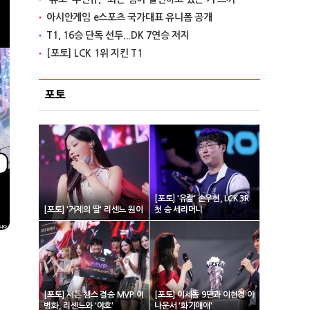
아시안게임 e스포츠 국가대표 유니폼 공개
T1, 16승 단독 선두...DK 7연승 저지
[포토] LCK 1위 지킨 T1
포토
[포토] '유칼' 손우현, LCK 3R
[포토] '거제의 딸' 리센느 원이
첫 승 세리머니
[포토] 서든 챔스 결승 MVP 이
[포토] 이세돌 9단과 이현경 아
병화, 리센느와 '야호'
나운서 '화기애애'