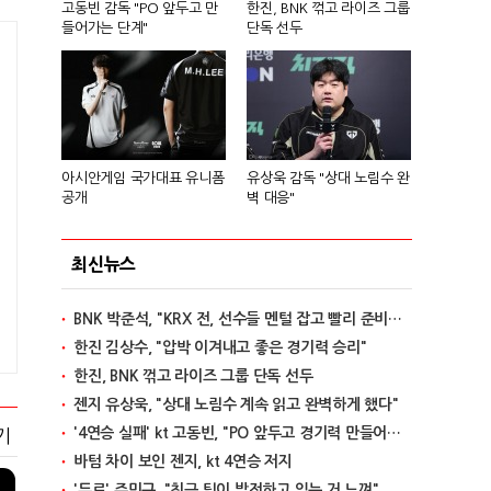
고동빈 감독 "PO 앞두고 만
한진, BNK 꺾고 라이즈 그룹
들어가는 단계"
단독 선두
아시안게임 국가대표 유니폼
유상욱 감독 "상대 노림수 완
공개
벽 대응"
최신뉴스
BNK 박준석, "KRX 전, 선수들 멘털 잡고 빨리 준비할 것"
한진 김상수, "압박 이겨내고 좋은 경기력 승리"
한진, BNK 꺾고 라이즈 그룹 단독 선두
젠지 유상욱, "상대 노림수 계속 읽고 완벽하게 했다"
'4연승 실패' kt 고동빈, "PO 앞두고 경기력 만들어가는 단계"
기
바텀 차이 보인 젠지, kt 4연승 저지
'듀로' 주민규, "최근 팀이 발전하고 있는 거 느껴"