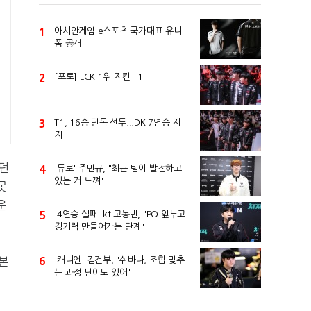
1
아시안게임 e스포츠 국가대표 유니
폼 공개
2
[포토] LCK 1위 지킨 T1
3
T1, 16승 단독 선두...DK 7연승 저
지
웠던
4
'듀로' 주민규, "최근 팀이 발전하고
있는 거 느껴"
못
운
5
'4연승 실패' kt 고동빈, "PO 앞두고
경기력 만들어가는 단계"
6
'캐니언' 김건부, "쉬바나, 조합 맞추
본
는 과정 난이도 있어"