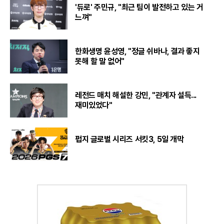
'듀로' 주민규, "최근 팀이 발전하고 있는 거
느껴"
한화생명 윤성영, "정글 쉬바나, 결과 좋지
못해 할 말 없어"
레전드 매치 해설한 강민, "관계자 설득...
재미있었다"
펍지 글로벌 시리즈 서킷3, 5일 개막