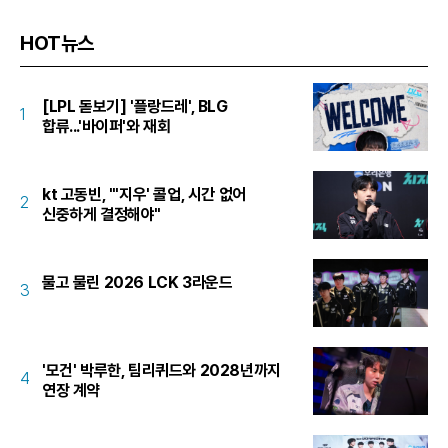
HOT뉴스
[LPL 돋보기] '플랑드레', BLG
1
합류...'바이퍼'와 재회
kt 고동빈, "'지우' 콜업, 시간 없어
2
신중하게 결정해야"
물고 물린 2026 LCK 3라운드
3
'모건' 박루한, 팀리퀴드와 2028년까지
4
연장 계약