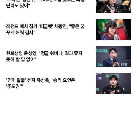
난이도 있어"
레전드 매치 참가 '피글렛' 채광진, "좋은 꿈
꾸게 해줘 감사"
한화생명 윤성영, "정글 쉬바나, 결과 좋지
못해 할 말 없어"
'연패 탈출' 젠지 유상욱, "승리 요인은
'주도권'"