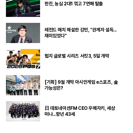
한진, 농심 2대1 꺾고 7연패 탈출
레전드 매치 해설한 강민, "관계자 설득...
재미있었다"
펍지 글로벌 시리즈 서킷3, 5일 개막
[기획] 9월 개막 아시안게임 e스포츠, 金
가능성은?
日 데토네이션FM CEO 우메자키, 세상
떠나...향년 43세