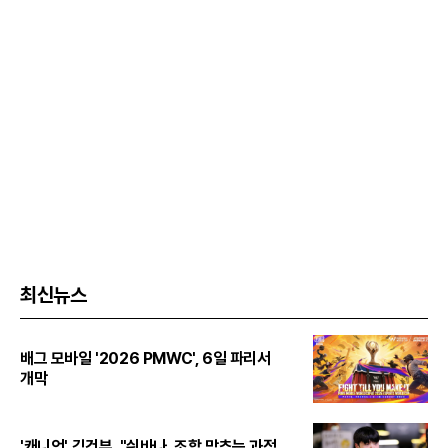
최신뉴스
배그 모바일 '2026 PMWC', 6일 파리서
개막
'캐니언' 김건부, "쉬바나, 조합 맞추는 과정