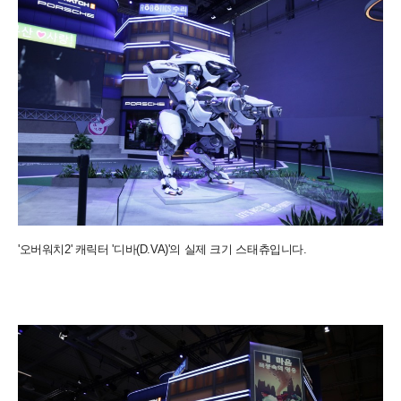
'오버워치2' 캐릭터 '디바(D.VA)'의 실제 크기 스태츄입니다.