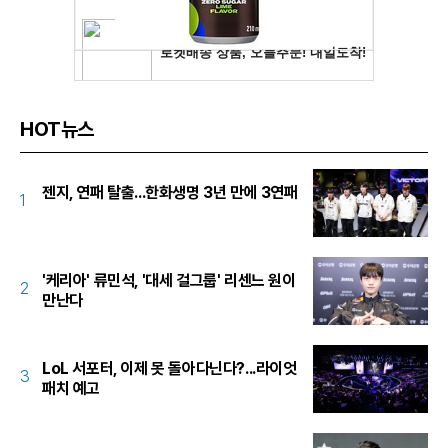
HOT뉴스
젠지, 연패 탈출...한화생명 3년 만에 3연패
1
'케리아' 류민석, '대세 걸그룹' 리센느 원이
2
만난다
LoL 서포터, 이제 못 돌아다닌다?...라이엇
3
패치 예고