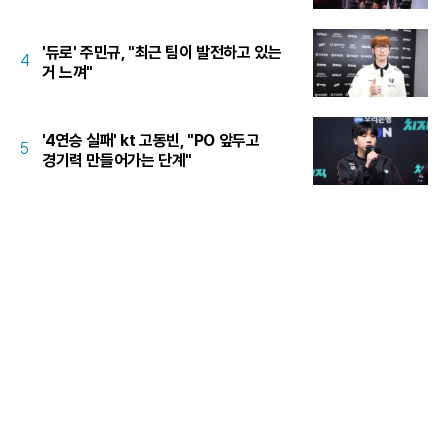
'듀로' 주민규, "최근 팀이 발전하고 있는
4
거 느껴"
'4연승 실패' kt 고동빈, "PO 앞두고
5
경기력 만들어가는 단계"