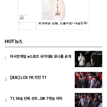
HOT뉴스
아시안게임 e스포츠 국가대표 유니폼 공개
1
[포토] LCK 1위 지킨 T1
2
T1, 16승 단독 선두...DK 7연승 저지
3