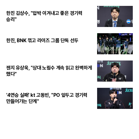
한진 김상수, "압박 이겨내고 좋은 경기력
승리"
한진, BNK 꺾고 라이즈 그룹 단독 선두
젠지 유상욱, "상대 노림수 계속 읽고 완벽하게
했다"
'4연승 실패' kt 고동빈, "PO 앞두고 경기력
만들어가는 단계"