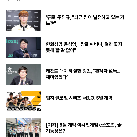
'듀로' 주민규, "최근 팀이 발전하고 있는 거
느껴"
한화생명 윤성영, "정글 쉬바나, 결과 좋지
못해 할 말 없어"
레전드 매치 해설한 강민, "관계자 설득...
재미있었다"
펍지 글로벌 시리즈 서킷3, 5일 개막
[기획] 9월 개막 아시안게임 e스포츠, 金
가능성은?