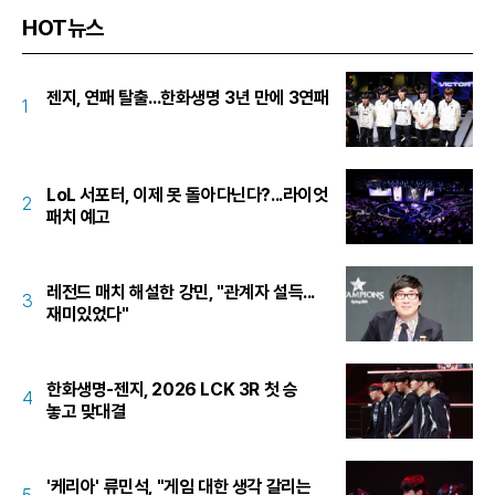
HOT뉴스
젠지, 연패 탈출...한화생명 3년 만에 3연패
1
LoL 서포터, 이제 못 돌아다닌다?...라이엇
2
패치 예고
레전드 매치 해설한 강민, "관계자 설득...
3
재미있었다"
한화생명-젠지, 2026 LCK 3R 첫 승
4
놓고 맞대결
'케리아' 류민석, "게임 대한 생각 갈리는