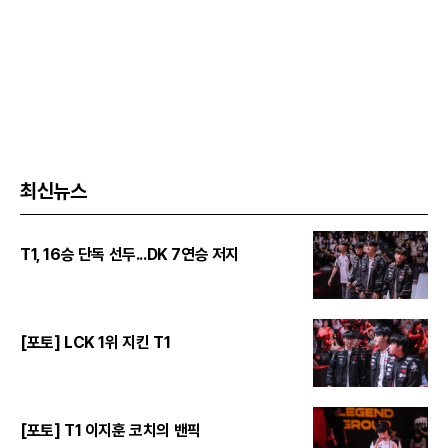
최신뉴스
T1, 16승 단독 선두...DK 7연승 저지
[포토] LCK 1위 지킨 T1
[포토] T1 이지훈 코치의 밴픽