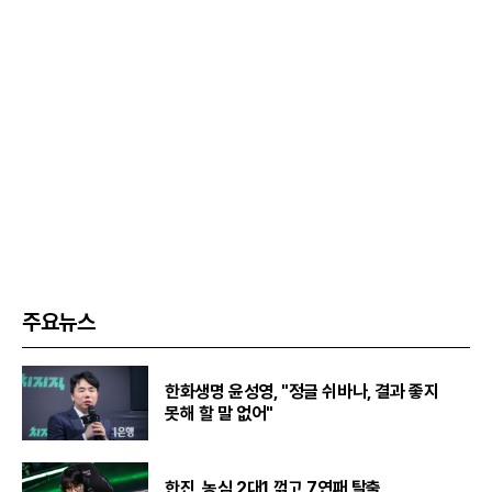
주요뉴스
한화생명 윤성영, "정글 쉬바나, 결과 좋지
못해 할 말 없어"
한진, 농심 2대1 꺾고 7연패 탈출