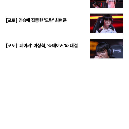
[포토] 연습에 집중한 '도란' 최현준
[포토] '페이커' 이상혁, '쇼메이커'와 대결