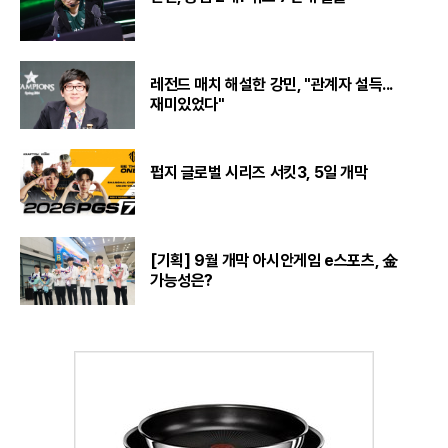
레전드 매치 해설한 강민, "관계자 설득...
재미있었다"
펍지 글로벌 시리즈 서킷3, 5일 개막
[기획] 9월 개막 아시안게임 e스포츠, 金
가능성은?