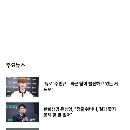
주요뉴스
'듀로' 주민규, "최근 팀이 발전하고 있는 거
느껴"
한화생명 윤성영, "정글 쉬바나, 결과 좋지
못해 할 말 없어"