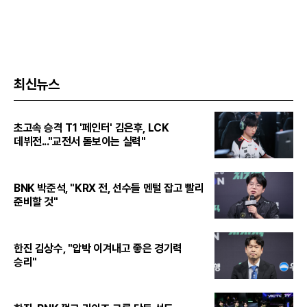
최신뉴스
초고속 승격 T1 '페인터' 김은후, LCK
데뷔전..."교전서 돋보이는 실력"
BNK 박준석, "KRX 전, 선수들 멘털 잡고 빨리
준비할 것"
한진 김상수, "압박 이겨내고 좋은 경기력
승리"