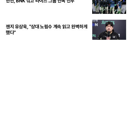
한진, BNK 꺾고 라이즈 그룹 단독 선두
젠지 유상욱, "상대 노림수 계속 읽고 완벽하게
했다"