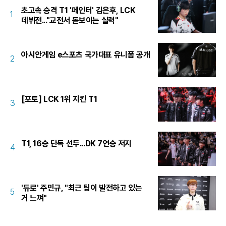
초고속 승격 T1 '페인터' 김은후, LCK
1
데뷔전..."교전서 돋보이는 실력"
아시안게임 e스포츠 국가대표 유니폼 공개
2
[포토] LCK 1위 지킨 T1
3
T1, 16승 단독 선두...DK 7연승 저지
4
'듀로' 주민규, "최근 팀이 발전하고 있는
5
거 느껴"