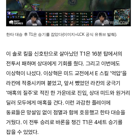
한타 대승 후 T1은 승기를 잡았다(이미지=LCK 공식 유튜브 발췌).
이 솔로 킬을 신호탄으로 살아났던 T1은 16분 탑에서의
전투서 패하며 상대에게 기회를 줬다. 그리고 이번에도
이상혁이 나섰다. 이상혁은 미드 교전에서 E 스킬 '억압'을
라칸에 적중시키며 붙었고, 앞서 뺐었던 라칸의 궁극기
'매혹의 질주'로 적진 한 가운데로 진입, 상대 미드와 원거리
딜러 모두에게 매혹을 건다. 이런 과감한 플레이에
동료들은 망설임 없이 점멸과 함께 호응했고 한타 대승을
거뒀다. 이 전투 승리로 바론을 챙긴 T1은 4세트 승기를
잡을 수 있었다.