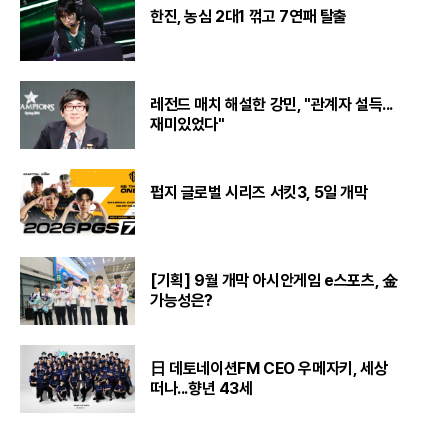
한진, 농심 2대1 꺾고 7연패 탈출
레전드 매치 해설한 강민, "관계자 설득...
재미있었다"
펍지 글로벌 시리즈 서킷3, 5일 개막
[기획] 9월 개막 아시안게임 e스포츠, 金
가능성은?
日 데토네이션FM CEO 우메자키, 세상
떠나...향년 43세