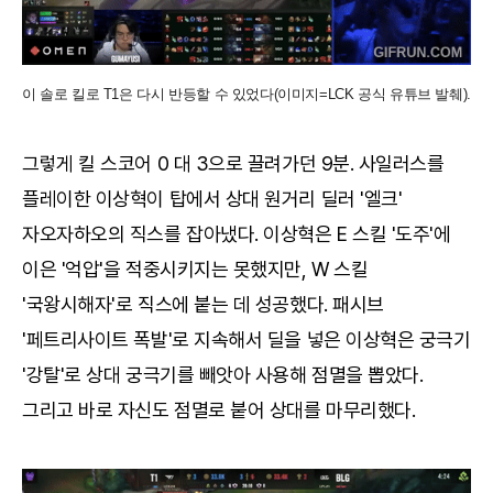
이 솔로 킬로 T1은 다시 반등할 수 있었다(이미지=LCK 공식 유튜브 발췌).
그렇게 킬 스코어 0 대 3으로 끌려가던 9분. 사일러스를
플레이한 이상혁이 탑에서 상대 원거리 딜러 '엘크'
자오자하오의 직스를 잡아냈다. 이상혁은 E 스킬 '도주'에
이은 '억압'을 적중시키지는 못했지만, W 스킬
'국왕시해자'로 직스에 붙는 데 성공했다. 패시브
'페트리사이트 폭발'로 지속해서 딜을 넣은 이상혁은 궁극기
'강탈'로 상대 궁극기를 빼앗아 사용해 점멸을 뽑았다.
그리고 바로 자신도 점멸로 붙어 상대를 마무리했다.