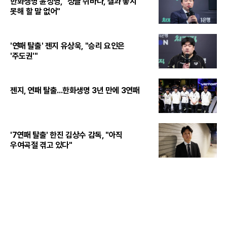
한화생명 윤성영, "정글 쉬바나, 결과 좋지
못해 할 말 없어"
'연패 탈출' 젠지 유상욱, "승리 요인은
'주도권'"
젠지, 연패 탈출...한화생명 3년 만에 3연패
'7연패 탈출' 한진 김상수 감독, "아직
우여곡절 겪고 있다"