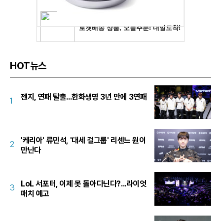
HOT뉴스
젠지, 연패 탈출...한화생명 3년 만에 3연패
1
'케리아' 류민석, '대세 걸그룹' 리센느 원이
2
만난다
LoL 서포터, 이제 못 돌아다닌다?...라이엇
3
패치 예고