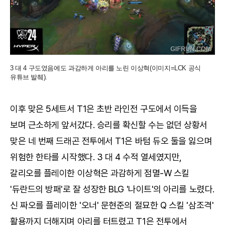
3 대 4 구도였음에도 과감하게 아리를 노린 이상혁(이미지=LCK 공식
유튜브 발췌).
이후 맞은 5세트서 T1은 초반 라인전 구도에서 이득을
보며 근소하게 앞서갔다. 승리를 확신할 수는 없던 상황서
맞은 네 번째 드래곤 전투에서 T1은 바텀 듀오 둘을 잃으며
위험한 한타를 시작했다. 3 대 4 수적 열세였지만,
갈리오를 플레이한 이상혁은 과감하게 점멸-W 스킬
'듀란드의 방패'로 잘 성장한 BLG '나이트'의 아리를 노렸다.
신 짜오를 플레이한 '오너' 문현준의 절묘한 Q 스킬 '삼조격'
활용까지 더해지며 아리를 터트렸고 T1은 전투에서