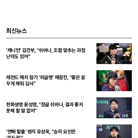
최신뉴스
'캐니언' 김건부, "쉬바나, 조합 맞추는 과정
난이도 있어"
레전드 매치 참가 '피글렛' 채광진, "좋은 꿈
꾸게 해줘 감사"
한화생명 윤성영, "정글 쉬바나, 결과 좋지
못해 할 말 없어"
'연패 탈출' 젠지 유상욱, "승리 요인은
'주도권'"