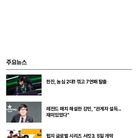
주요뉴스
한진, 농심 2대1 꺾고 7연패 탈출
레전드 매치 해설한 강민, "관계자 설득...
재미있었다"
펍지 글로벌 시리즈 서킷3, 5일 개막