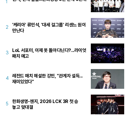
1
'케리아' 류민석, '대세 걸그룹' 리센느 원이
2
만난다
LoL 서포터, 이제 못 돌아다닌다?...라이엇
3
패치 예고
레전드 매치 해설한 강민, "관계자 설득...
4
재미있었다"
한화생명-젠지, 2026 LCK 3R 첫 승
5
놓고 맞대결