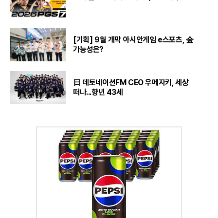
[기획] 9월 개막 아시안게임 e스포츠, 金
가능성은?
日 데토네이션FM CEO 우메자키, 세상
떠나...향년 43세