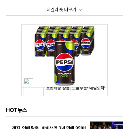
데일리 숏 더보기
HOT뉴스
젠지, 연패 탈출...한화생명 3년 만에 3연패