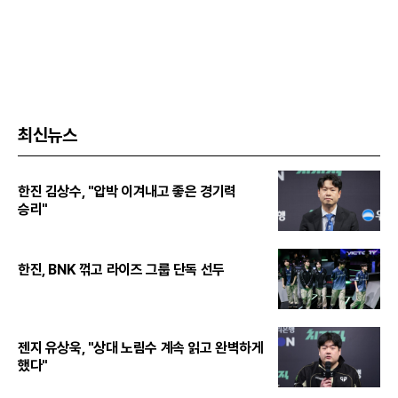
최신뉴스
한진 김상수, "압박 이겨내고 좋은 경기력
승리"
한진, BNK 꺾고 라이즈 그룹 단독 선두
젠지 유상욱, "상대 노림수 계속 읽고 완벽하게
했다"