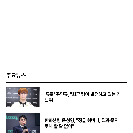
주요뉴스
'듀로' 주민규, "최근 팀이 발전하고 있는 거
느껴"
한화생명 윤성영, "정글 쉬바나, 결과 좋지
못해 할 말 없어"