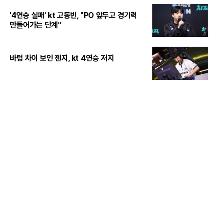
'4연승 실패' kt 고동빈, "PO 앞두고 경기력
만들어가는 단계"
바텀 차이 보인 젠지, kt 4연승 저지