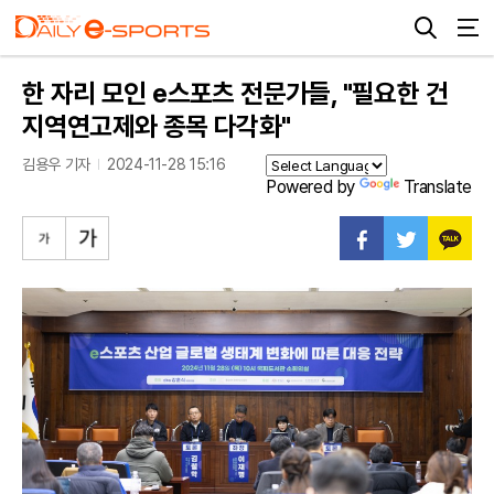
한 자리 모인 e스포츠 전문가들, "필요한 건
지역연고제와 종목 다각화"
김용우 기자
2024-11-28 15:16
Powered by
Translate