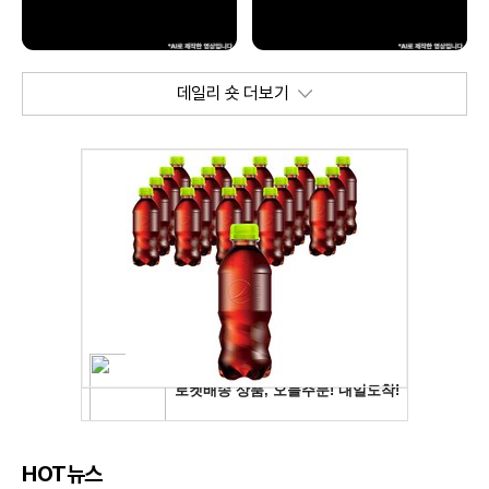
데일리 숏 더보기
HOT뉴스