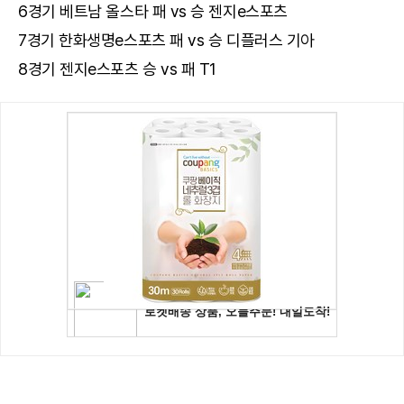
6경기 베트남 올스타 패 vs 승 젠지e스포츠
7경기 한화생명e스포츠 패 vs 승 디플러스 기아
8경기 젠지e스포츠 승 vs 패 T1