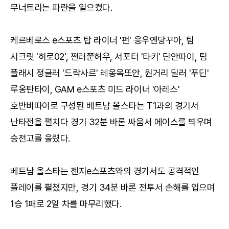
무너트리는 파란을 일으켰다.
케르베로스 e스포츠 탑 라이너 '펀' 응우옌당꾸아, 팀
시크릿 '히로02', 쩐러쭌허우, 서포터 '타키' 딘안따이, 팀
플래시 정글러 '드락사르' 레옹옥또안, 원거리 딜러 '푸딘'
루옹탄타이, GAM e스포츠 미드 라이너 '아레스'
호반비따이로 구성된 베트남 올스타는 T1과의 경기서
난타전을 펼치다 경기 32분 바론 싸움서 에이스를 띄우며
승전고를 울렸다.
베트남 올스타는 젠지e스포츠와의 경기서도 공격적인
플레이를 펼쳤지만, 경기 34분 바론 전투서 손해를 입으며
1승 1패로 2일 차를 마무리했다.