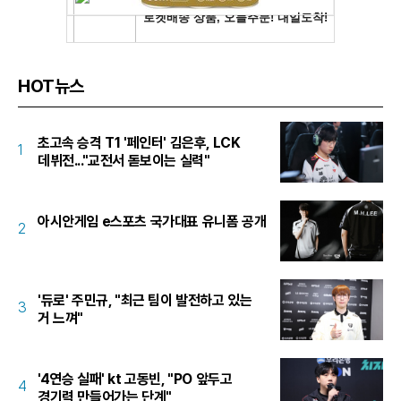
HOT뉴스
초고속 승격 T1 '페인터' 김은후, LCK
1
데뷔전..."교전서 돋보이는 실력"
아시안게임 e스포츠 국가대표 유니폼 공개
2
'듀로' 주민규, "최근 팀이 발전하고 있는
3
거 느껴"
'4연승 실패' kt 고동빈, "PO 앞두고
4
경기력 만들어가는 단계"