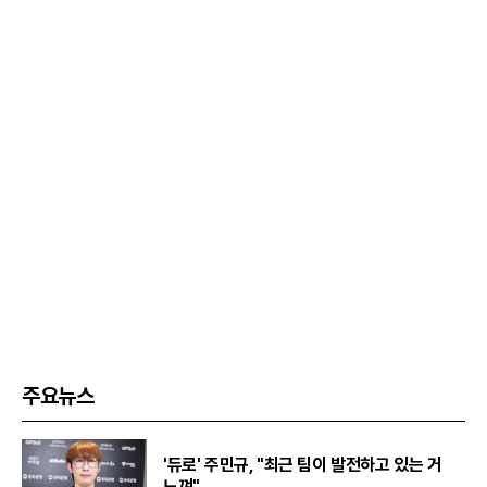
주요뉴스
'듀로' 주민규, "최근 팀이 발전하고 있는 거
느껴"