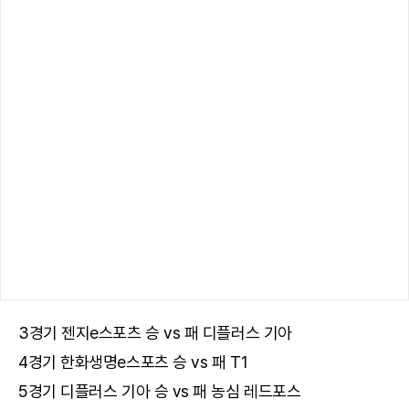
3경기 젠지e스포츠 승 vs 패 디플러스 기아
4경기 한화생명e스포츠 승 vs 패 T1
5경기 디플러스 기아 승 vs 패 농심 레드포스