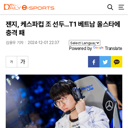
젠지, 케스파컵 조 선두...T1 베트남 올스타에
충격 패
김용우 기자
2024-12-01 22:37
Powered by
Translate