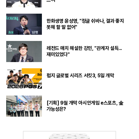
한화생명 윤성영, "정글 쉬바나, 결과 좋지
못해 할 말 없어"
레전드 매치 해설한 강민, "관계자 설득...
재미있었다"
펍지 글로벌 시리즈 서킷3, 5일 개막
[기획] 9월 개막 아시안게임 e스포츠, 金
가능성은?