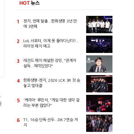
HOT
뉴스
1
젠지, 연패 탈출...한화생명 3년 만
에 3연패
2
LoL 서포터, 이제 못 돌아다닌다?...
라이엇 패치 예고
3
레전드 매치 해설한 강민, "관계자
설득...재미있었다"
4
한화생명-젠지, 2026 LCK 3R 첫 승
놓고 맞대결
트
5
'케리아' 류민석, "게임 대한 생각 갈
아
리는 부분 많았다"
6
T1, 16승 단독 선두...DK 7연승 저
지