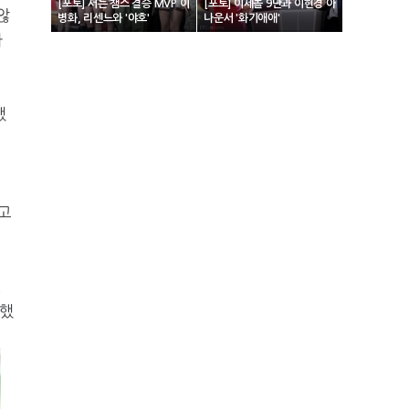
[포토] 서든 챔스 결승 MVP 이
[포토] 이세돌 9단과 이현경 아
않
병화, 리센느와 '야호'
나운서 '화기애애'
다
했
고
던
 했