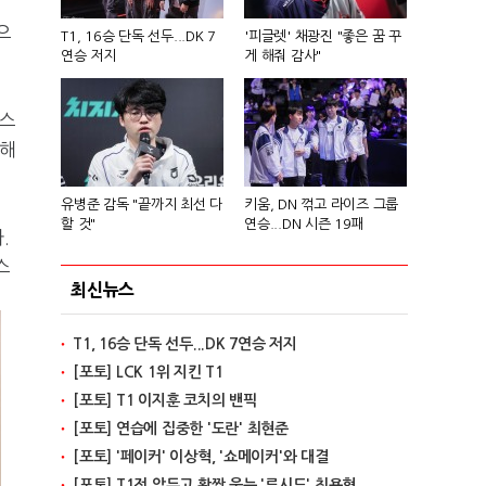
으
T1, 16승 단독 선두...DK 7
'피글렛' 채광진 "좋은 꿈 꾸
연승 저지
게 해줘 감사"
릭스
패해
유병준 감독 "끝까지 최선 다
키움, DN 꺾고 라이즈 그룹
할 것"
연승...DN 시즌 19패
.
스
최신뉴스
T1, 16승 단독 선두...DK 7연승 저지
[포토] LCK 1위 지킨 T1
[포토] T1 이지훈 코치의 밴픽
[포토] 연습에 집중한 '도란' 최현준
[포토] '페이커' 이상혁, '쇼메이커'와 대결
[포토] T1전 앞두고 활짝 웃는 '루시드' 최용혁