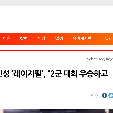
이슈
칼럼
영상
일정
유머게시판
데일리
Select Languag
성 '레이지필', "2군 대회 우승하고