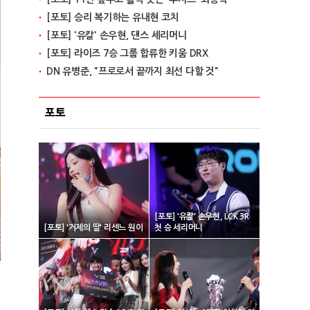
[포토] 승리 복기하는 유내현 코치
[포토] '유칼' 손우현, 댄스 세리머니
[포토] 라이즈 7승 그룹 합류한 키움 DRX
DN 유병준, "프로로서 끝까지 최선 다할 것"
포토
[포토] '유칼' 손우현, LCK 3R
[포토] '거제의 딸' 리센느 원이
첫 승 세리머니