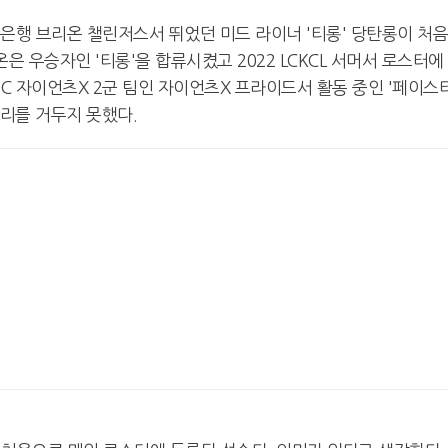
저축은행 브리온 챌린저스서 뛰었던 미드 라이너 '티롱' 당탄롱이 처
리온은 우승자인 '티롱'을 합류시켰고 2022 LCKCL 서머서 로스터에
LEC 자이언츠X 2군 팀인 자이언츠X 프라이드서 활동 중인 '페이스티
승리를 거두지 못했다.