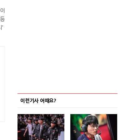
음이
 등
'
이런기사 어때요?