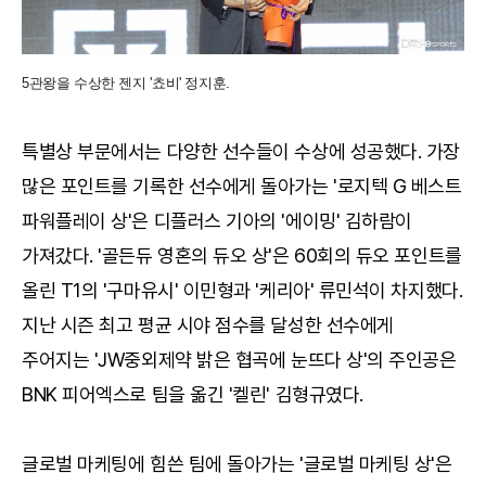
5관왕을 수상한 젠지 '쵸비' 정지훈.
특별상 부문에서는 다양한 선수들이 수상에 성공했다. 가장
많은 포인트를 기록한 선수에게 돌아가는 '로지텍 G 베스트
파워플레이 상'은 디플러스 기아의 '에이밍' 김하람이
가져갔다. '골든듀 영혼의 듀오 상'은 60회의 듀오 포인트를
올린 T1의 '구마유시' 이민형과 '케리아' 류민석이 차지했다.
지난 시즌 최고 평균 시야 점수를 달성한 선수에게
주어지는 'JW중외제약 밝은 협곡에 눈뜨다 상'의 주인공은
BNK 피어엑스로 팀을 옮긴 '켈린' 김형규였다.
글로벌 마케팅에 힘쓴 팀에 돌아가는 '글로벌 마케팅 상'은