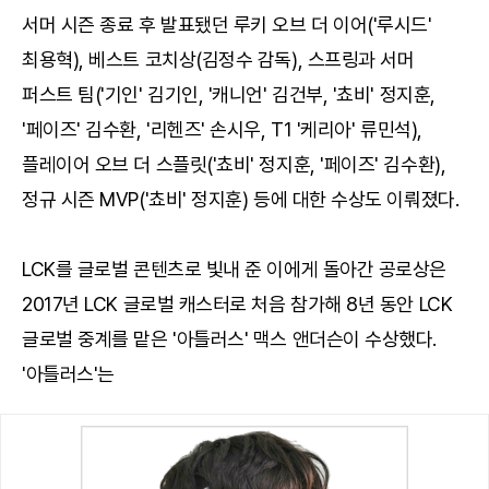
서머 시즌 종료 후 발표됐던 루키 오브 더 이어('루시드'
최용혁), 베스트 코치상(김정수 감독), 스프링과 서머
퍼스트 팀('기인' 김기인, '캐니언' 김건부, '쵸비' 정지훈,
'페이즈' 김수환, '리헨즈' 손시우, T1 '케리아' 류민석),
플레이어 오브 더 스플릿('쵸비' 정지훈, '페이즈' 김수환),
정규 시즌 MVP('쵸비' 정지훈) 등에 대한 수상도 이뤄졌다.
LCK를 글로벌 콘텐츠로 빛내 준 이에게 돌아간 공로상은
2017년 LCK 글로벌 캐스터로 처음 참가해 8년 동안 LCK
글로벌 중계를 맡은 '아틀러스' 맥스 앤더슨이 수상했다.
'아틀러스'는