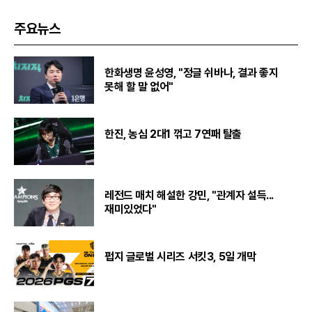
주요뉴스
한화생명 윤성영, "정글 쉬바나, 결과 좋지
못해 할 말 없어"
한진, 농심 2대1 꺾고 7연패 탈출
레전드 매치 해설한 강민, "관계자 설득...
재미있었다"
펍지 글로벌 시리즈 서킷3, 5일 개막