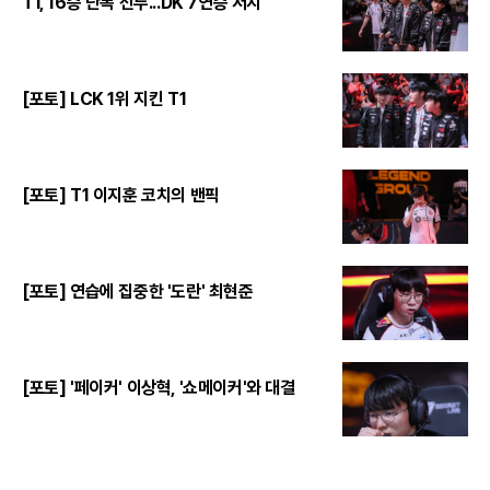
T1, 16승 단독 선두...DK 7연승 저지
[포토] LCK 1위 지킨 T1
[포토] T1 이지훈 코치의 밴픽
[포토] 연습에 집중한 '도란' 최현준
[포토] '페이커' 이상혁, '쇼메이커'와 대결