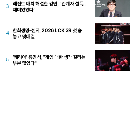
레전드 매치 해설한 강민, "관계자 설득...
3
재미있었다"
한화생명-젠지, 2026 LCK 3R 첫 승
4
놓고 맞대결
'케리아' 류민석, "게임 대한 생각 갈리는
5
부분 많았다"