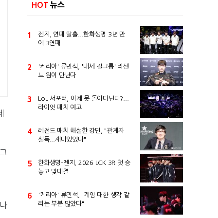
HOT
뉴스
1
젠지, 연패 탈출...한화생명 3년 만
에 3연패
2
'케리아' 류민석, '대세 걸그룹' 리센
느 원이 만난다
3
LoL 서포터, 이제 못 돌아다닌다?...
라이엇 패치 예고
테
4
레전드 매치 해설한 강민, "관계자
설득...재미있었다"
"그
5
한화생명-젠지, 2026 LCK 3R 첫 승
놓고 맞대결
회
6
'케리아' 류민석, "게임 대한 생각 갈
리는 부분 많았다"
 나