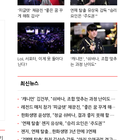
'피글렛' 채광진 "좋은 꿈 꾸
연패 탈출 유상욱 감독 "승리
게 해줘 감사"
요인은 '주도권'"
LoL 서포터, 이제 못 돌아다
'캐니언', "쉬바나, 조합 맞추
닌다?
는 과정 난이도"
최신뉴스
'캐니언' 김건부, "쉬바나, 조합 맞추는 과정 난이도 있어"
레전드 매치 참가 '피글렛' 채광진, "좋은 꿈 꾸게 해줘 감사"
한화생명 윤성영, "정글 쉬바나, 결과 좋지 못해 할 말 없어"
'연패 탈출' 젠지 유상욱, "승리 요인은 '주도권'"
젠지, 연패 탈출...한화생명 3년 만에 3연패
기
'7연패 탈출' 한진 김상수 감독, "아직 우여곡절 겪고 있다"