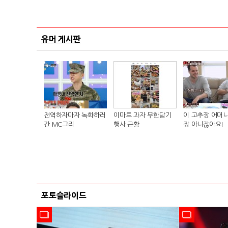
유머 게시판
전역하자마자 녹화하러
이마트 과자 무한담기
이 고추장 어머니
간 MC그리
행사 근황
장 아니잖아요!
포토슬라이드