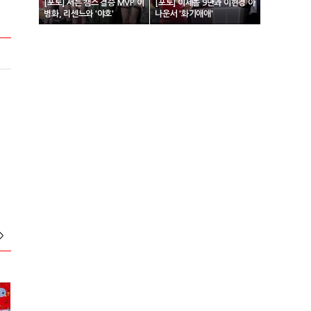
[포토] 서든 챔스 결승 MVP 이
[포토] 이세돌 9단과 이현경 아
병화, 리센느와 '야호'
나운서 '화기애애'
>