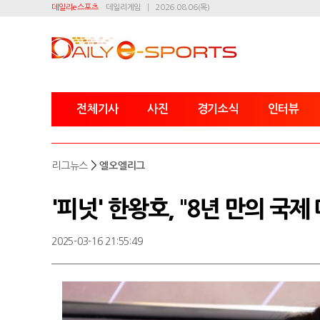
데일리e스포츠
데일리게임
2026.08.06(목)
전체기사
사진
경기소식
인터뷰
>
리그뉴스
엘오엘리그
'피넛' 한왕호, "8년 만의 국제
2025-03-16 21:55:49