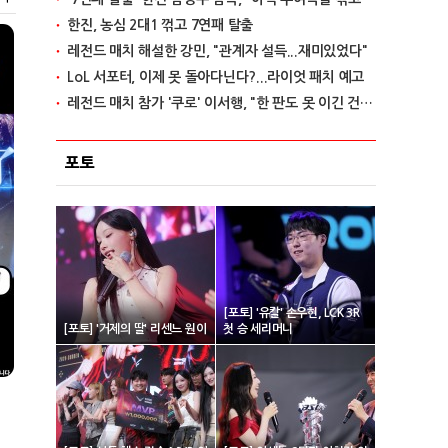
한진, 농심 2대1 꺾고 7연패 탈출
레전드 매치 해설한 강민, "관계자 설득...재미있었다"
LoL 서포터, 이제 못 돌아다닌다?...라이엇 패치 예고
레전드 매치 참가 '쿠로' 이서행, "한 판도 못 이긴 건 아쉽다"
포토
[포토] '유칼' 손우현, LCK 3R
[포토] '거제의 딸' 리센느 원이
첫 승 세리머니