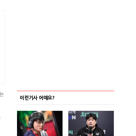
다는
이런기사 어때요?
많