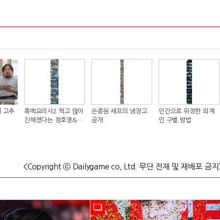
 고추
흑백요리사2 찍고 많이
손종원 셰프의 냉장고
인간으로 위장한 외계
친해졌다는 정호영&샘
공개
인 구별 방법
킴 셰프..JPG
<Copyright ⓒ Dailygame co, Ltd. 무단 전재 및 재배포 금지