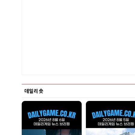
데일리 숏