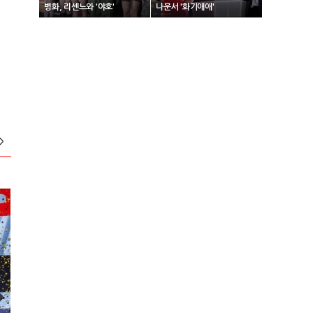
병화, 리센느와 '야호'
나운서 '화기애애'
>