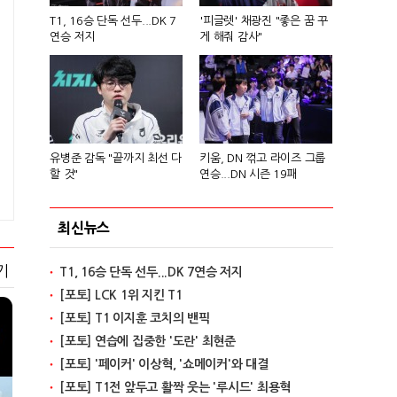
T1, 16승 단독 선두...DK 7
'피글렛' 채광진 "좋은 꿈 꾸
연승 저지
게 해줘 감사"
유병준 감독 "끝까지 최선 다
키움, DN 꺾고 라이즈 그룹
할 것"
연승...DN 시즌 19패
최신뉴스
기
T1, 16승 단독 선두...DK 7연승 저지
[포토] LCK 1위 지킨 T1
[포토] T1 이지훈 코치의 밴픽
[포토] 연습에 집중한 '도란' 최현준
[포토] '페이커' 이상혁, '쇼메이커'와 대결
[포토] T1전 앞두고 활짝 웃는 '루시드' 최용혁