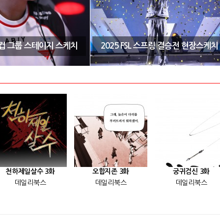
CK컵 그룹 스테이지 스케치
2025 FSL 스프링 결승전 현장스케치
천하제일살수 3화
오합지존 3화
궁귀검신 3화
데일리북스
데일리북스
데일리북스