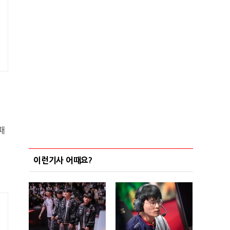
패
이런기사 어때요?