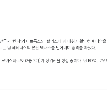
 전투서 '칸나'의 아트록스와 '칼리스테'의 애쉬가 활약하며 대승을
코프는 팀 헤레틱스의 본진 넥서스를 밀어내며 승리를 따냈다.
, 모비스타 코이(2승 2패)가 상위권을 형성 중이다. 팀 BDS는 2연