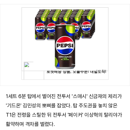
1세트 6분 탑에서 벌어진 전투서 '스매시' 신금재의 제리가
'기드온' 김민성의 뽀삐를 잡았다. 탑 주도권을 놓치 않은
T1은 전령을 스틸한 뒤 전투서 '페이커' 이상혁의 탈리야가
활약하며 격차를 벌렸다.