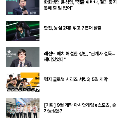
한화생명 윤성영, "정글 쉬바나, 결과 좋지
못해 할 말 없어"
한진, 농심 2대1 꺾고 7연패 탈출
레전드 매치 해설한 강민, "관계자 설득...
재미있었다"
펍지 글로벌 시리즈 서킷3, 5일 개막
[기획] 9월 개막 아시안게임 e스포츠, 金
가능성은?