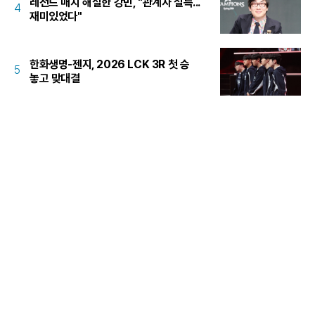
레전드 매치 해설한 강민, "관계자 설득...
4
재미있었다"
한화생명-젠지, 2026 LCK 3R 첫 승
5
놓고 맞대결