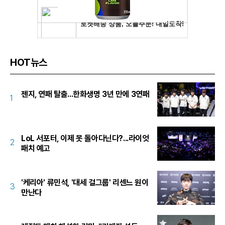
HOT뉴스
젠지, 연패 탈출...한화생명 3년 만에 3연패
1
LoL 서포터, 이제 못 돌아다닌다?...라이엇
2
패치 예고
'케리아' 류민석, '대세 걸그룹' 리센느 원이
3
만난다