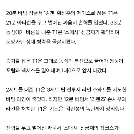
20분 바텀 정글서 '킹겐' 황성훈의 제이스를 끊은 T1은
21분 아타칸을 두고 벌어진 싸움서 손해를 입었다. 33분
농심에게 바론을 내준 T1은 '스매시' 신금재가 활약하며
도망가던 상대 병력을 몰살시켰다.
승기를 잡은 T1은 그대로 농심의 본진으로 들어가 쌍둥이
포탑과 넥서스를 밀어내며 1대0으로 앞서 나갔다.
2세트를 내준 T1은 3세트 탑 전투서 라인 스와프를 시도한
바텀 라인이 죽었다. 하지만 12분 바텀서 '리헨즈' 손시우의
라칸을 처치한 T1은 '기드온' 김민성의 녹턴까지 정리했다.
전령을 두고 벌어진 싸움서 '스매시' 신금재의 징크스가