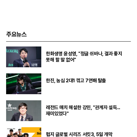
주요뉴스
한화생명 윤성영, "정글 쉬바나, 결과 좋지
못해 할 말 없어"
한진, 농심 2대1 꺾고 7연패 탈출
레전드 매치 해설한 강민, "관계자 설득...
재미있었다"
펍지 글로벌 시리즈 서킷3, 5일 개막