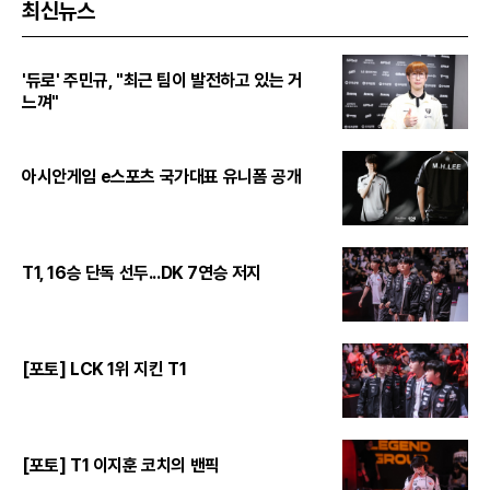
최신뉴스
'듀로' 주민규, "최근 팀이 발전하고 있는 거
느껴"
아시안게임 e스포츠 국가대표 유니폼 공개
T1, 16승 단독 선두...DK 7연승 저지
[포토] LCK 1위 지킨 T1
[포토] T1 이지훈 코치의 밴픽