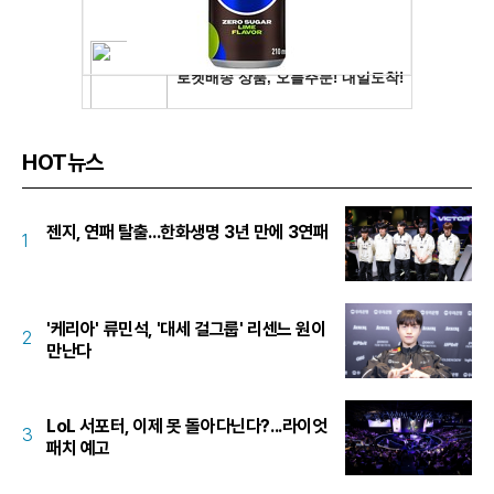
HOT뉴스
젠지, 연패 탈출...한화생명 3년 만에 3연패
1
'케리아' 류민석, '대세 걸그룹' 리센느 원이
2
만난다
LoL 서포터, 이제 못 돌아다닌다?...라이엇
3
패치 예고