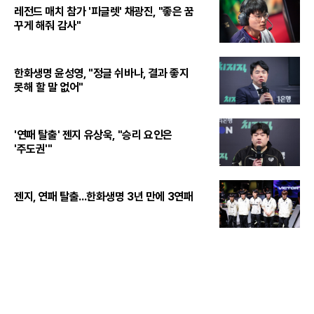
레전드 매치 참가 '피글렛' 채광진, "좋은 꿈
꾸게 해줘 감사"
한화생명 윤성영, "정글 쉬바나, 결과 좋지
못해 할 말 없어"
'연패 탈출' 젠지 유상욱, "승리 요인은
'주도권'"
젠지, 연패 탈출...한화생명 3년 만에 3연패