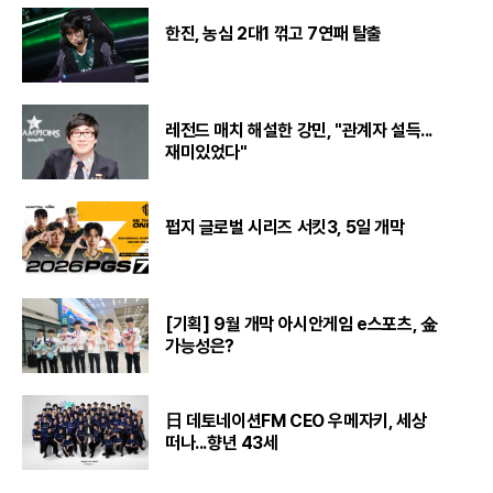
한진, 농심 2대1 꺾고 7연패 탈출
레전드 매치 해설한 강민, "관계자 설득...
재미있었다"
펍지 글로벌 시리즈 서킷3, 5일 개막
[기획] 9월 개막 아시안게임 e스포츠, 金
가능성은?
日 데토네이션FM CEO 우메자키, 세상
떠나...향년 43세