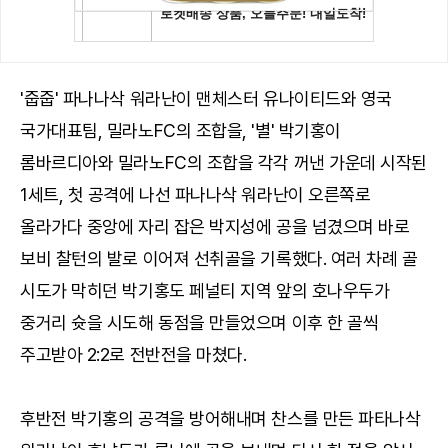
'줍줍' 파나나삭 워라난이 맨체스터 유나이티드와 영국
국가대표팀, 밀라노FC의 조합을, '별' 박기홍이
롬바르디아와 밀라노FC의 조합을 각각 꺼낸 가운데 시작된
1세트, 첫 공격에 나선 파나나삭 워라난이 오른쪽로
올라가다 중앙에 자리 잡은 박지성에 공을 넘겼으며 바로
보비 찰턴의 발로 이어져 선취골을 기록했다. 여러 차례 골
시도가 막히던 박기홍도 페널티 지역 앞의 호나우두가
중거리 슛을 시도해 동점을 만들었으며 이후 한 골씩
주고받아 2:2로 전반전을 마쳤다.
후반전 박기홍의 공격을 방어해내며 찬스를 만든 파타나삭