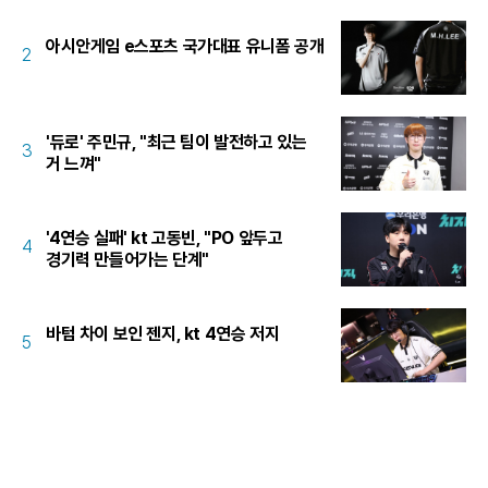
아시안게임 e스포츠 국가대표 유니폼 공개
2
'듀로' 주민규, "최근 팀이 발전하고 있는
3
거 느껴"
'4연승 실패' kt 고동빈, "PO 앞두고
4
경기력 만들어가는 단계"
바텀 차이 보인 젠지, kt 4연승 저지
5