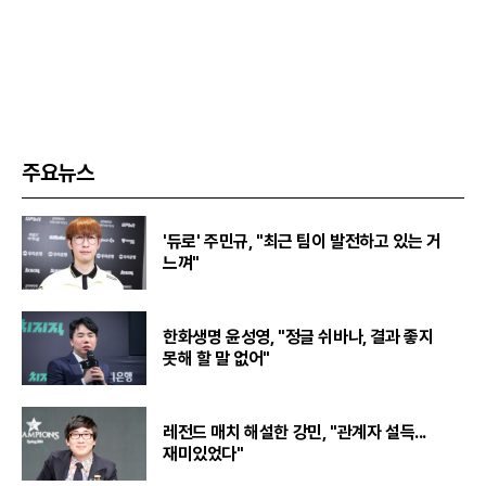
주요뉴스
'듀로' 주민규, "최근 팀이 발전하고 있는 거
느껴"
한화생명 윤성영, "정글 쉬바나, 결과 좋지
못해 할 말 없어"
레전드 매치 해설한 강민, "관계자 설득...
재미있었다"