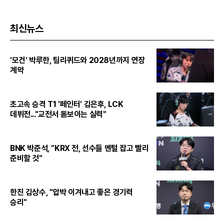
최신뉴스
'모건' 박루한, 팀리퀴드와 2028년까지 연장
계약
초고속 승격 T1 '페인터' 김은후, LCK
데뷔전..."교전서 돋보이는 실력"
BNK 박준석, "KRX 전, 선수들 멘털 잡고 빨리
준비할 것"
한진 김상수, "압박 이겨내고 좋은 경기력
승리"