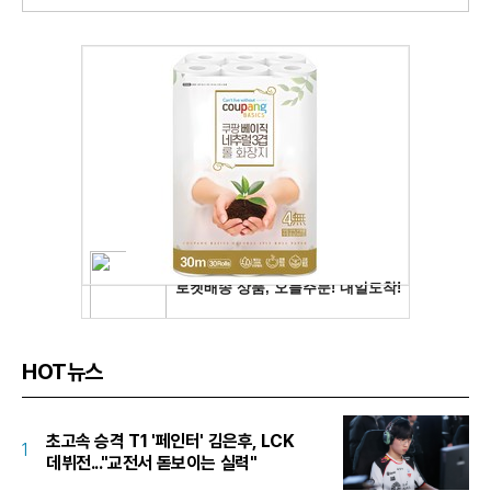
HOT뉴스
초고속 승격 T1 '페인터' 김은후, LCK
1
데뷔전..."교전서 돋보이는 실력"