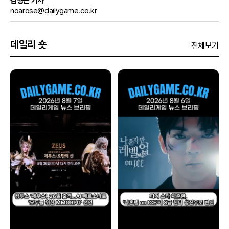
김형근 기자
noarose@dailygame.co.kr
데일리 숏
전체보기