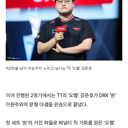
4강전을 넘어 우승까지 노리고 싶다는 T1 '오펠' 강준호.
이어 진행된 2경기에서는 T1의 '오펠' 강준호가 DRX '원'
이원주와의 맏형 대결을 완승으로 끝냈다.
첫 세트 '원'의 거친 파울로 페널티 킥 기회를 얻은 '오펠'