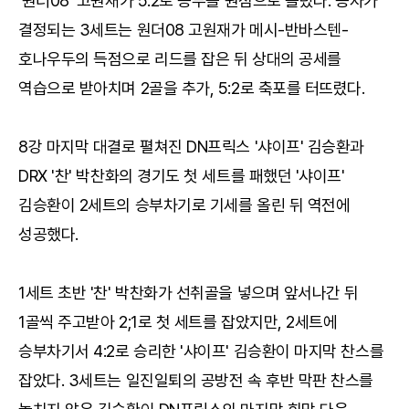
'원더08' 고원재가 5:2로 승부를 원점으로 돌렸다. 승자가
결정되는 3세트는 원더08 고원재가 메시-반바스텐-
호나우두의 득점으로 리드를 잡은 뒤 상대의 공세를
역습으로 받아치며 2골을 추가, 5:2로 축포를 터뜨렸다.
8강 마지막 대결로 펼쳐진 DN프릭스 '샤이프' 김승환과
DRX '찬' 박찬화의 경기도 첫 세트를 패했던 '샤이프'
김승환이 2세트의 승부차기로 기세를 올린 뒤 역전에
성공했다.
1세트 초반 '찬' 박찬화가 선취골을 넣으며 앞서나간 뒤
1골씩 주고받아 2;1로 첫 세트를 잡았지만, 2세트에
승부차기서 4:2로 승리한 '샤이프' 김승환이 마지막 찬스를
잡았다. 3세트는 일진일퇴의 공방전 속 후반 막판 찬스를