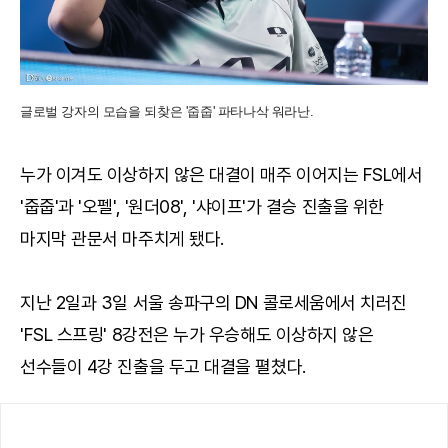
글로벌 강자의 모습을 되찾은 '줍줍' 파타나삭 워라난.
누가 이겨도 이상하지 않은 대결이 매주 이어지는 FSL에서
'줍줍'과 '오펠', '원더08', '샤이프'가 결승 진출을 위한
마지막 관문서 마주치게 됐다.
지난 2일과 3일 서울 송파구의 DN 콜로세움에서 치러진
'FSL 스프링' 8강전은 누가 우승해도 이상하지 않은
선수들이 4강 진출을 두고 대결을 펼쳤다.