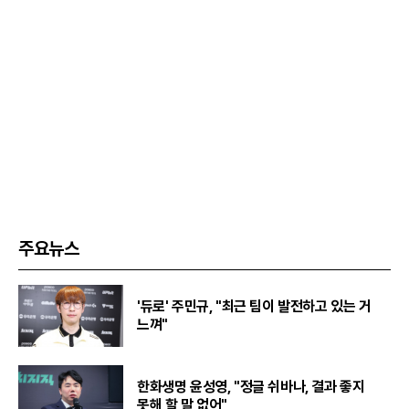
주요뉴스
'듀로' 주민규, "최근 팀이 발전하고 있는 거
느껴"
한화생명 윤성영, "정글 쉬바나, 결과 좋지
못해 할 말 없어"