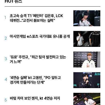
HOT뉴스
초고속 승격 T1 '페인터' 김은후, LCK
1
데뷔전..."교전서 돋보이는 실력"
아시안게임 e스포츠 국가대표 유니폼 공개
2
'듀로' 주민규, "최근 팀이 발전하고 있는
3
거 느껴"
'4연승 실패' kt 고동빈, "PO 앞두고
4
경기력 만들어가는 단계"
바텀 차이 보인 젠지, kt 4연승 저지
5