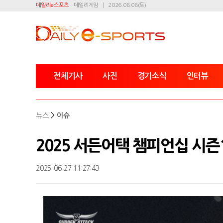
데일리e스포츠
데일리게임
2026.08.08(토)
전체기사
사진
경기소식
인터뷰
>
뉴스
이슈
2025 서든어택 챔피언십 시즌
2025-06-27 11:27:43