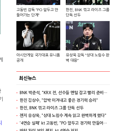
고동빈 감독 "PO 앞두고 만
한진, BNK 꺾고 라이즈 그룹
들어가는 단계"
단독 선두
아시안게임 국가대표 유니폼
유상욱 감독 "상대 노림수 완
게
공개
벽 대응"
최신뉴스
참
BNK 박준석, "KRX 전, 선수들 멘털 잡고 빨리 준비할 것"
기
한진 김상수, "압박 이겨내고 좋은 경기력 승리"
한진, BNK 꺾고 라이즈 그룹 단독 선두
젠지 유상욱, "상대 노림수 계속 읽고 완벽하게 했다"
지
'4연승 실패' kt 고동빈, "PO 앞두고 경기력 만들어가는 단계"
바텀 차이 보인 젠지, kt 4연승 저지