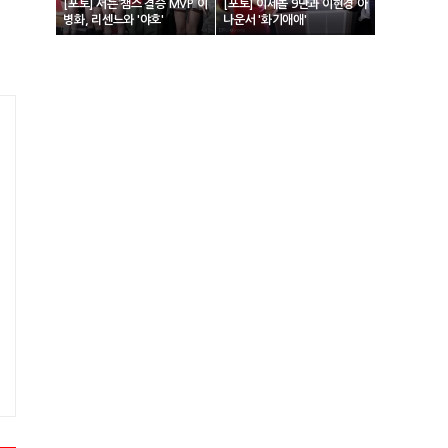
[포토] 서든 챔스 결승 MVP 이
[포토] 이세돌 9단과 이현경 아
병화, 리센느와 '야호'
나운서 '화기애애'