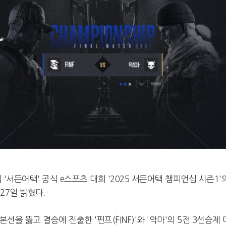
 '서든어택' 공식 e스포츠 대회 '2025 서든어택 챔피언십 시즌1'
27일 밝혔다.
선을 뚫고 결승에 진출한 '핀프(FINF)'와 '악마'의 5전 3선승제 