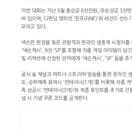
이번 대회는 지난 5월 총상금 6천만원, 우승상금 3천
바 있으며, 디펜딩 챔피언 '핀프(FINF)'와 레전드 
모이고 있다.
넥슨은 현장을 찾은 관람객과 온라인 생중계 시청자를 위
'넥슨캐시', 9천 'SP'를 포함해 각종 게임 아이템이 담긴
및 리액션에 선정된 관객에게 '넥슨캐시', 'SP' 등을 
공식 숲 채널과 파트너 스트리머 방송을 통한 온라인 
또, 승부예측 참여시 '컨테이너(1개)'를 비롯해 각종 게
측 성공시 '컨테이너(3개)'와 적중 포인트를 추가로 선물한
생 시 기념 쿠폰 코드를 공개한다.