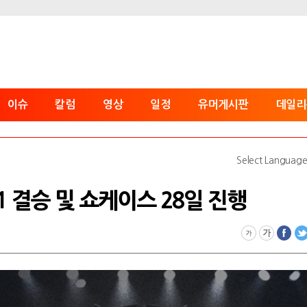
이슈
칼럼
영상
일정
유머게시판
데일리
Select Languag
1 결승 및 쇼케이스 28일 진행