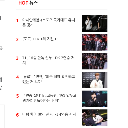
HOT
뉴스
이
1
아시안게임 e스포츠 국가대표 유니
폼 공개
2
[포토] LCK 1위 지킨 T1
풀
3
T1, 16승 단독 선두...DK 7연승 저
지
4
'듀로' 주민규, "최근 팀이 발전하고
예
있는 거 느껴"
발
5
'4연승 실패' kt 고동빈, "PO 앞두고
경기력 만들어가는 단계"
6
바텀 차이 보인 젠지, kt 4연승 저지