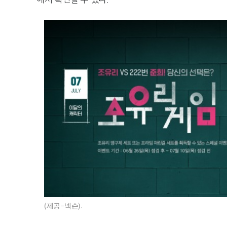
(제공=넥슨).