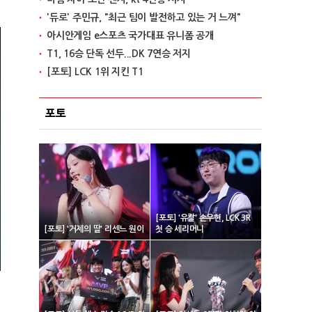
'듀로' 주민규, "최근 팀이 발전하고 있는 거 느껴"
아시안게임 e스포츠 국가대표 유니폼 공개
T1, 16승 단독 선두...DK 7연승 저지
[포토] LCK 1위 지킨 T1
포토
[포토] '유칼' 손우현, LCK 3R
[포토] '거제의 딸' 리센느 원이
첫 승 세리머니