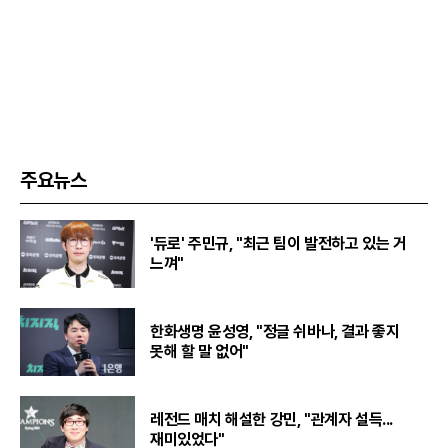
주요뉴스
'듀로' 주민규, "최근 팀이 발전하고 있는 거
느껴"
한화생명 윤성영, "정글 쉬바나, 결과 좋지
못해 할 말 없어"
레전드 매치 해설한 강민, "관계자 설득...
재미있었다"