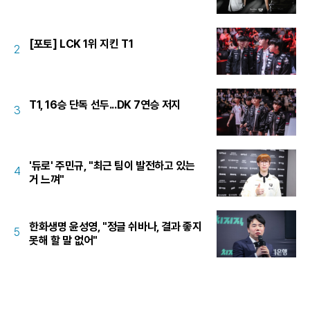
[포토] LCK 1위 지킨 T1
2
T1, 16승 단독 선두...DK 7연승 저지
3
'듀로' 주민규, "최근 팀이 발전하고 있는
4
거 느껴"
한화생명 윤성영, "정글 쉬바나, 결과 좋지
5
못해 할 말 없어"