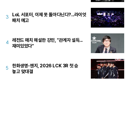
LoL 서포터, 이제 못 돌아다닌다?...라이엇
3
패치 예고
레전드 매치 해설한 강민, "관계자 설득...
4
재미있었다"
한화생명-젠지, 2026 LCK 3R 첫 승
5
놓고 맞대결