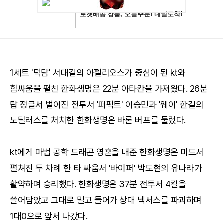
1세트 '덕담' 서대길의 아펠리오스가 중심이 된 kt와
힘싸움을 펼친 한화생명은 22분 아타칸을 가져왔다. 26분
탑 정글서 벌어진 전투서 '퍼펙트' 이승민과 '웨이' 한길의
노틸러스를 처치한 한화생명은 바론 버프를 둘렀다.
kt에게 마법 공학 드래곤 영혼을 내준 한화생명은 미드서
펼쳐진 두 차례 한 타 싸움서 '바이퍼' 박도현의 유나라가
활약하며 승리했다. 한화생명은 37분 전투서 4킬을
쓸어담았고 그대로 밀고 들어가 상대 넥서스를 파괴하며
1대0으로 앞서 나갔다.