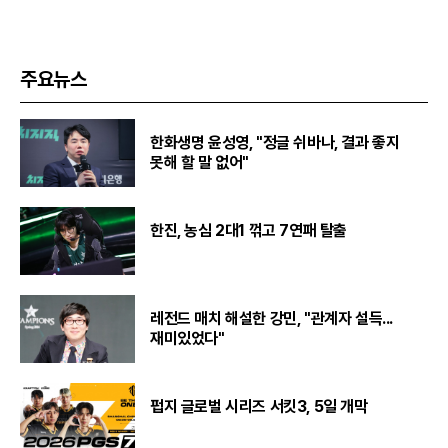
주요뉴스
한화생명 윤성영, "정글 쉬바나, 결과 좋지
못해 할 말 없어"
한진, 농심 2대1 꺾고 7연패 탈출
레전드 매치 해설한 강민, "관계자 설득...
재미있었다"
펍지 글로벌 시리즈 서킷3, 5일 개막