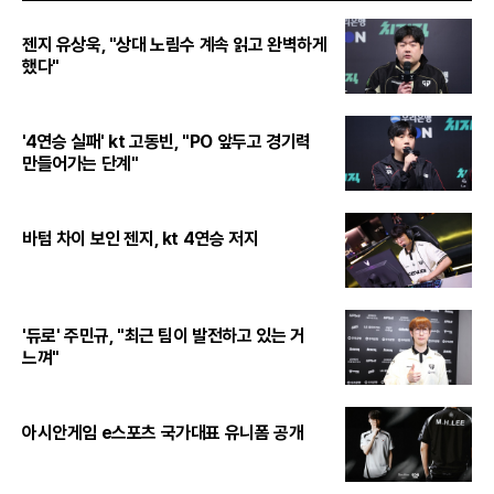
젠지 유상욱, "상대 노림수 계속 읽고 완벽하게
했다"
'4연승 실패' kt 고동빈, "PO 앞두고 경기력
만들어가는 단계"
바텀 차이 보인 젠지, kt 4연승 저지
'듀로' 주민규, "최근 팀이 발전하고 있는 거
느껴"
아시안게임 e스포츠 국가대표 유니폼 공개