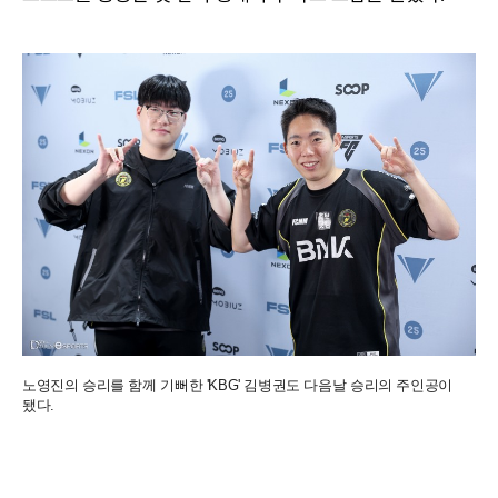
노영진의 승리를 함께 기뻐한 'KBG' 김병권도 다음날 승리의 주인공이
됐다.