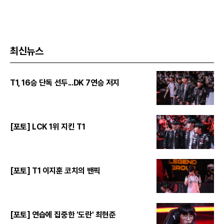
최신뉴스
T1, 16승 단독 선두...DK 7연승 저지
[포토] LCK 1위 지킨 T1
[포토] T1 이지훈 코치의 밴픽
[포토] 연습에 집중한 '도란' 최현준