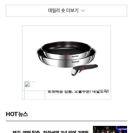
데일리 숏 더보기
HOT뉴스
젠지, 연패 탈출...한화생명 3년 만에 3연패