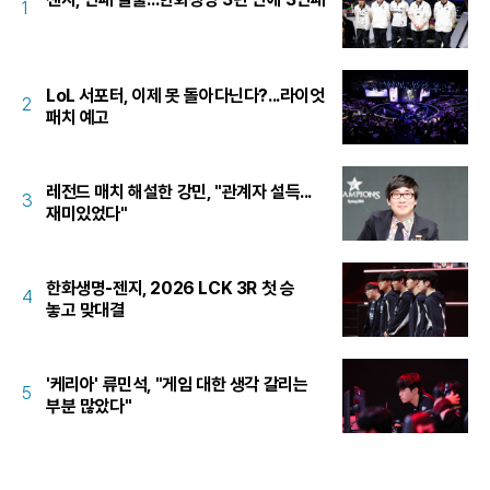
1
LoL 서포터, 이제 못 돌아다닌다?...라이엇
2
패치 예고
레전드 매치 해설한 강민, "관계자 설득...
3
재미있었다"
한화생명-젠지, 2026 LCK 3R 첫 승
4
놓고 맞대결
'케리아' 류민석, "게임 대한 생각 갈리는
5
부분 많았다"