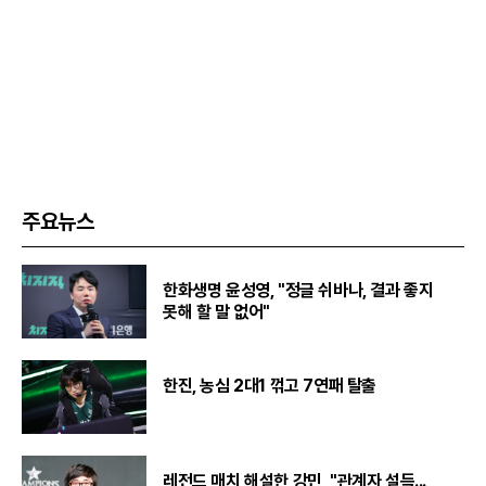
주요뉴스
한화생명 윤성영, "정글 쉬바나, 결과 좋지
못해 할 말 없어"
한진, 농심 2대1 꺾고 7연패 탈출
레전드 매치 해설한 강민, "관계자 설득...