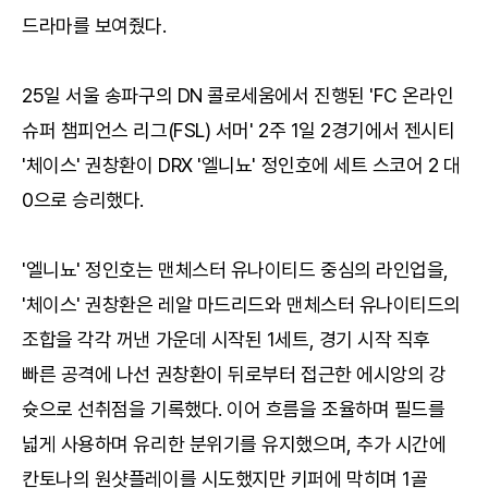
드라마를 보여줬다.
25일 서울 송파구의 DN 콜로세움에서 진행된 'FC 온라인
슈퍼 챔피언스 리그(FSL) 서머' 2주 1일 2경기에서 젠시티
'체이스' 권창환이 DRX '엘니뇨' 정인호에 세트 스코어 2 대
0으로 승리했다.
'엘니뇨' 정인호는 맨체스터 유나이티드 중심의 라인업을,
'체이스' 권창환은 레알 마드리드와 맨체스터 유나이티드의
조합을 각각 꺼낸 가운데 시작된 1세트, 경기 시작 직후
빠른 공격에 나선 권창환이 뒤로부터 접근한 에시앙의 강
슛으로 선취점을 기록했다. 이어 흐름을 조율하며 필드를
넓게 사용하며 유리한 분위기를 유지했으며, 추가 시간에
칸토나의 원샷플레이를 시도했지만 키퍼에 막히며 1골