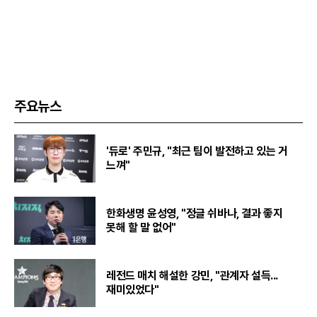
주요뉴스
'듀로' 주민규, "최근 팀이 발전하고 있는 거
느껴"
한화생명 윤성영, "정글 쉬바나, 결과 좋지
못해 할 말 없어"
레전드 매치 해설한 강민, "관계자 설득...
재미있었다"