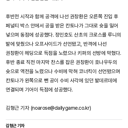
후반전 시작과 함께 공격에 나선 권창환은 오른쪽 진입 후
페널티 박스 안에서 공을 받은 칸토나가 그대로 슛을 밀어
넣으며 동점에 성공했다. 정인호도 산초의 크로스를 루니의
발에 맞췄으나 오프사이드가 선언됐고, 반격에 나선
권창환이 헤딩으로 득점을 노렸으나 키퍼의 선방에 막혔다.
후반 종료 직전 마지막 찬스를 잡은 권창환이 호나우두의
슛으로 역전을 노렸으나 수비에 막혀 코너킥이 선언됐으며
칸토나가 왼쪽으로 뺀 공이 수비 사각에 있던 발데르데에
연결되며 기어이 득점에 성공했다.
김형근 기자 (noarose@dailygame.co.kr)
김형근 기자