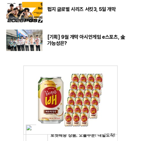
펍지 글로벌 시리즈 서킷3, 5일 개막
[기획] 9월 개막 아시안게임 e스포츠, 金
가능성은?