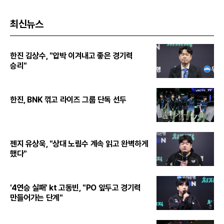
최신뉴스
한진 김상수, "압박 이겨내고 좋은 경기력
승리"
한진, BNK 꺾고 라이즈 그룹 단독 선두
젠지 유상욱, "상대 노림수 계속 읽고 완벽하게
했다"
'4연승 실패' kt 고동빈, "PO 앞두고 경기력
만들어가는 단계"