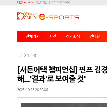
데일리e스포츠
데일리게임
2026.08.08(토)
전체기사
사진
경기소식
인터뷰
>
뉴스
인터뷰
[서든어택 챔피언십] 핀프 김경
해...'결과'로 보여줄 것"
2025-10-25 20:39:06