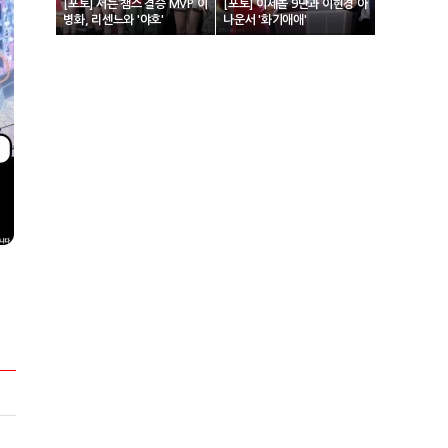
[포토] 서든 챔스 결승 MVP 이
[포토] 이세돌 9단과 이현경 아
병화, 리센느와 '야호'
나운서 '화기애애'