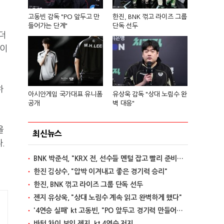
고동빈 감독 "PO 앞두고 만
한진, BNK 꺾고 라이즈 그룹
들어가는 단계"
단독 선두
더
맵이
하
아시안게임 국가대표 유니폼
유상욱 감독 "상대 노림수 완
공개
벽 대응"
을
최신뉴스
.
BNK 박준석, "KRX 전, 선수들 멘털 잡고 빨리 준비할 것"
한진 김상수, "압박 이겨내고 좋은 경기력 승리"
한진, BNK 꺾고 라이즈 그룹 단독 선두
젠지 유상욱, "상대 노림수 계속 읽고 완벽하게 했다"
'4연승 실패' kt 고동빈, "PO 앞두고 경기력 만들어가는 단계"
바텀 차이 보인 젠지, kt 4연승 저지