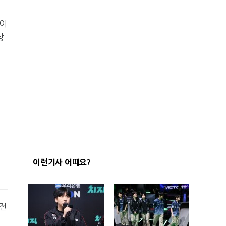
 이
상
이런기사 어때요?
전