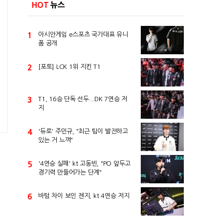
HOT
뉴스
1
아시안게임 e스포츠 국가대표 유니
폼 공개
2
[포토] LCK 1위 지킨 T1
3
T1, 16승 단독 선두...DK 7연승 저
지
4
'듀로' 주민규, "최근 팀이 발전하고
있는 거 느껴"
5
'4연승 실패' kt 고동빈, "PO 앞두고
경기력 만들어가는 단계"
6
바텀 차이 보인 젠지, kt 4연승 저지