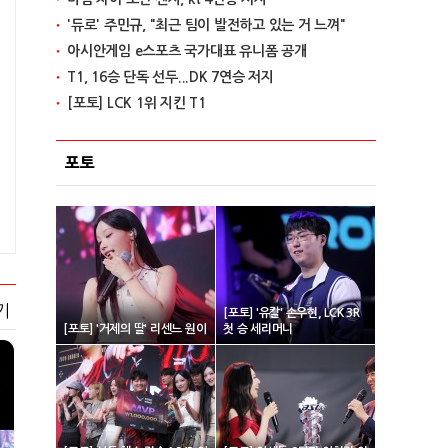
'듀로' 주민규, "최근 팀이 발전하고 있는 거 느껴"
아시안게임 e스포츠 국가대표 유니폼 공개
T1, 16승 단독 선두...DK 7연승 저지
[포토] LCK 1위 지킨 T1
포토
기
[포토] '유칼' 손우현, LCK 3R
[포토] '거제의 딸' 리센느 원이
첫 승 세리머니