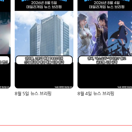
8월 5일 뉴스 브리핑
8월 4일 뉴스 브리핑