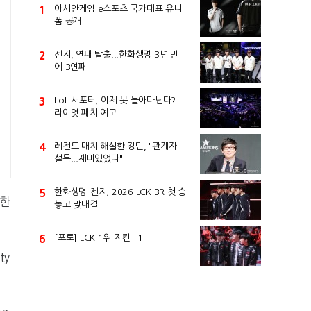
1
아시안게임 e스포츠 국가대표 유니
폼 공개
2
젠지, 연패 탈출...한화생명 3년 만
에 3연패
3
LoL 서포터, 이제 못 돌아다닌다?...
라이엇 패치 예고
4
레전드 매치 해설한 강민, "관계자
설득...재미있었다"
5
한화생명-젠지, 2026 LCK 3R 첫 승
열한
놓고 맞대결
6
[포토] LCK 1위 지킨 T1
ty