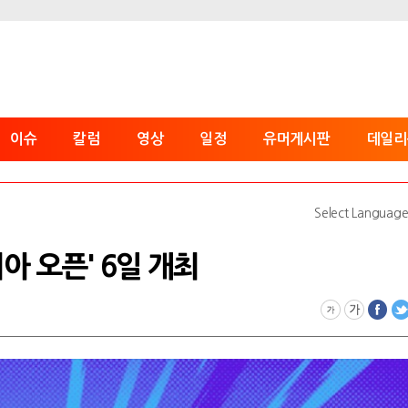
이슈
칼럼
영상
일정
유머게시판
데일리
Select Languag
리아 오픈' 6일 개최