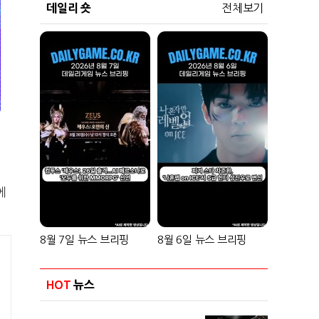
데일리 숏
전체보기
에
8월 7일 뉴스 브리핑
8월 6일 뉴스 브리핑
HOT
뉴스