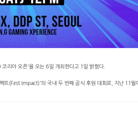
KO 코리아 오픈'을 오는 6일 개최한다고 1일 밝혔다.
First Impact)'의 국내 두 번째 공식 후원 대회로, 지난 11월