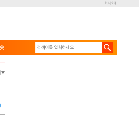
회사소개
숏
e
▼