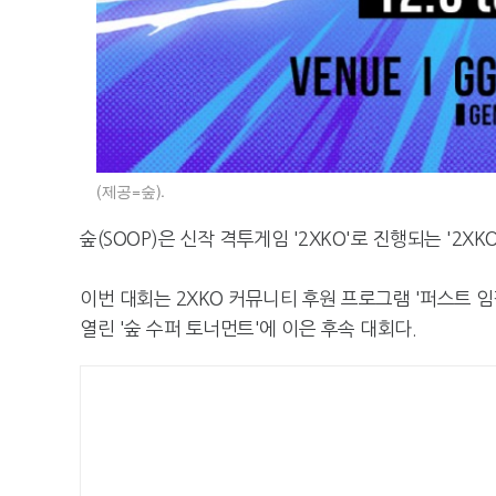
(제공=숲).
숲(SOOP)은 신작 격투게임 '2XKO'로 진행되는 '2X
이번 대회는 2XKO 커뮤니티 후원 프로그램 '퍼스트 임팩트(
열린 '숲 수퍼 토너먼트'에 이은 후속 대회다.