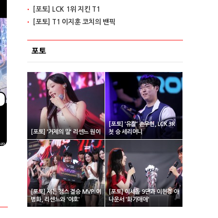
[포토] LCK 1위 지킨 T1
[포토] T1 이지훈 코치의 밴픽
포토
[포토] '유칼' 손우현, LCK 3R
[포토] '거제의 딸' 리센느 원이
첫 승 세리머니
[포토] 서든 챔스 결승 MVP 이
[포토] 이세돌 9단과 이현경 아
병화, 리센느와 '야호'
나운서 '화기애애'