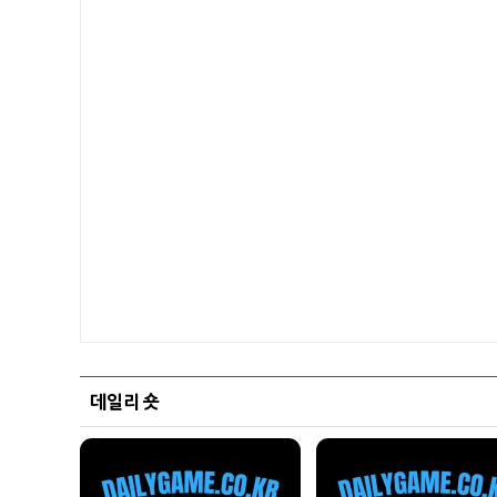
데일리 숏