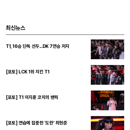
최신뉴스
T1, 16승 단독 선두...DK 7연승 저지
[포토] LCK 1위 지킨 T1
[포토] T1 이지훈 코치의 밴픽
[포토] 연습에 집중한 '도란' 최현준