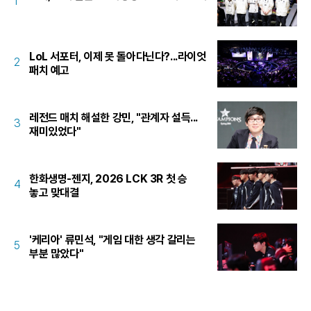
1
LoL 서포터, 이제 못 돌아다닌다?...라이엇
2
패치 예고
레전드 매치 해설한 강민, "관계자 설득...
3
재미있었다"
한화생명-젠지, 2026 LCK 3R 첫 승
4
놓고 맞대결
'케리아' 류민석, "게임 대한 생각 갈리는
5
부분 많았다"