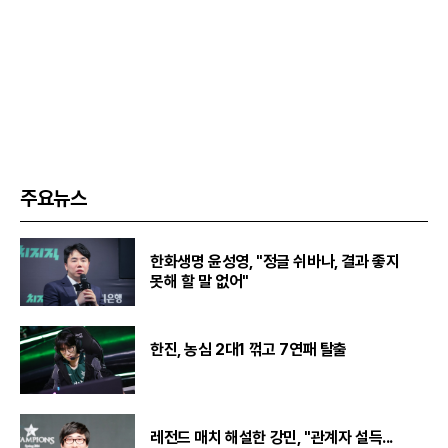
주요뉴스
한화생명 윤성영, "정글 쉬바나, 결과 좋지
못해 할 말 없어"
한진, 농심 2대1 꺾고 7연패 탈출
레전드 매치 해설한 강민, "관계자 설득...