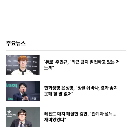
주요뉴스
'듀로' 주민규, "최근 팀이 발전하고 있는 거
느껴"
한화생명 윤성영, "정글 쉬바나, 결과 좋지
못해 할 말 없어"
레전드 매치 해설한 강민, "관계자 설득...
재미있었다"