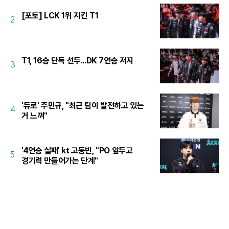
[포토] LCK 1위 지킨 T1
2
T1, 16승 단독 선두...DK 7연승 저지
3
'듀로' 주민규, "최근 팀이 발전하고 있는
4
거 느껴"
'4연승 실패' kt 고동빈, "PO 앞두고
5
경기력 만들어가는 단계"