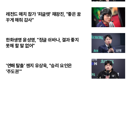
레전드 매치 참가 '피글렛' 채광진, "좋은 꿈
꾸게 해줘 감사"
한화생명 윤성영, "정글 쉬바나, 결과 좋지
못해 할 말 없어"
'연패 탈출' 젠지 유상욱, "승리 요인은
'주도권'"