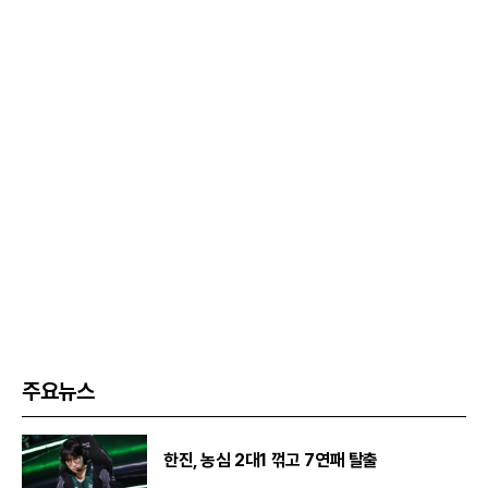
주요뉴스
한진, 농심 2대1 꺾고 7연패 탈출