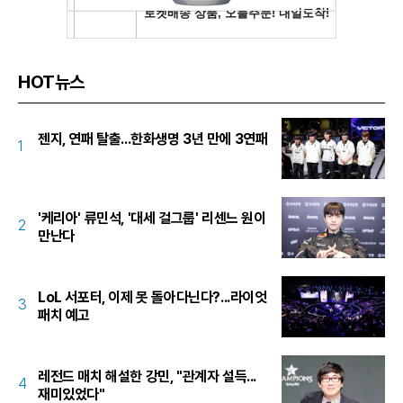
HOT뉴스
젠지, 연패 탈출...한화생명 3년 만에 3연패
1
'케리아' 류민석, '대세 걸그룹' 리센느 원이
2
만난다
LoL 서포터, 이제 못 돌아다닌다?...라이엇
3
패치 예고
레전드 매치 해설한 강민, "관계자 설득...
4
재미있었다"