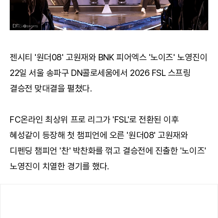
젠시티 '원더08' 고원재와 BNK 피어엑스 '노이즈' 노영진이
22일 서울 송파구 DN콜로세움에서 2026 FSL 스프링
결승전 맞대결을 펼쳤다.
FC온라인 최상위 프로 리그가 'FSL'로 전환된 이후
혜성같이 등장해 첫 챔피언에 오른 '원더08' 고원재와
디펜딩 챔피언 '찬' 박찬화를 꺾고 결승전에 진출한 '노이즈'
노영진이 치열한 경기를 했다.