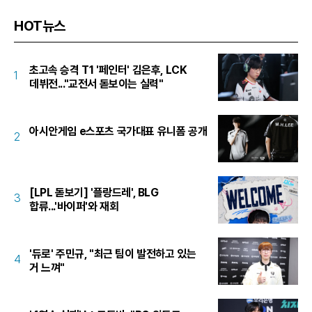
HOT뉴스
초고속 승격 T1 '페인터' 김은후, LCK
1
데뷔전..."교전서 돋보이는 실력"
아시안게임 e스포츠 국가대표 유니폼 공개
2
[LPL 돋보기] '플랑드레', BLG
3
합류...'바이퍼'와 재회
'듀로' 주민규, "최근 팀이 발전하고 있는
4
거 느껴"