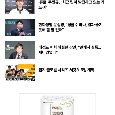
'듀로' 주민규, "최근 팀이 발전하고 있는 거
느껴"
한화생명 윤성영, "정글 쉬바나, 결과 좋지
못해 할 말 없어"
레전드 매치 해설한 강민, "관계자 설득...
재미있었다"
펍지 글로벌 시리즈 서킷3, 5일 개막