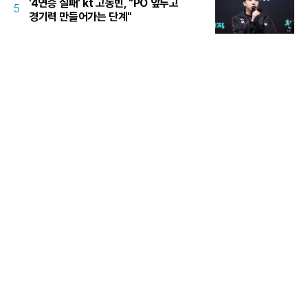
'4연승 실패' kt 고동빈, "PO 앞두고
5
경기력 만들어가는 단계"