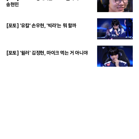
송현민
[포토] '유칼' 손우현, '빅라'는 뭐 할까
[포토] '윌러' 김정현, 마이크 먹는 거 아니야