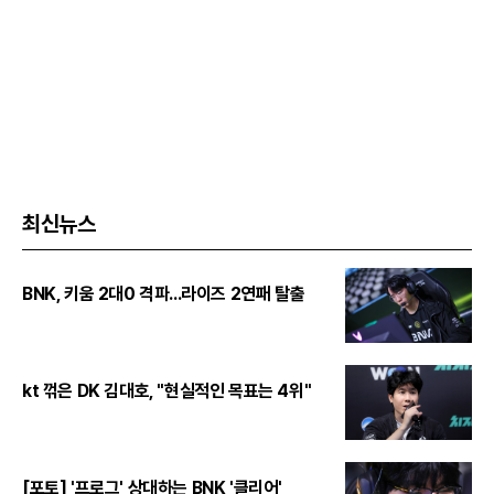
최신뉴스
BNK, 키움 2대0 격파...라이즈 2연패 탈출
kt 꺾은 DK 김대호, "현실적인 목표는 4위"
[포토] '프로그' 상대하는 BNK '클리어'